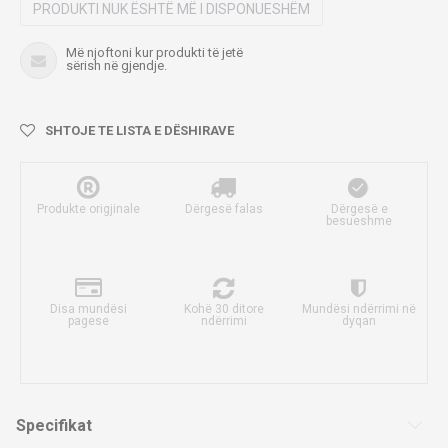
PRODUKTI NUK ËSHTË MË I DISPONUESHËM
Më njoftoni kur produkti të jetë
sërish në gjendje.
SHTOJE TE LISTA E DËSHIRAVE
Produkte origjinale
Dërgesë falas
Dërgesë e
besueshme
Disa mundësi
Kohë 30 ditore
Mundësi ndërrimi në
pagese
ndërrimi
dyqan
Specifikat