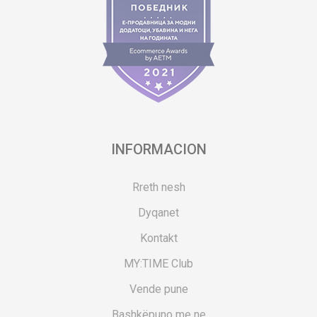
INFORMACION
Rreth nesh
Dyqanet
Kontakt
MY:TIME Club
Vende pune
Bashkëpuno me ne