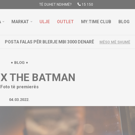
TË DUHET NDIHMË?
15 150
A
MARKAT
ULJE
OUTLET
MY:TIME CLUB
BLOG
LOKACIONI I RI NË GOSTIVAR
MËSO MË SHUMË
BLOG
 X THE BATMAN
Foto të premierës
04.03.2022.