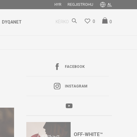
REGJISTROHU
HYR
AL
0
0
KËRKO
DYQANET
FACEBOOK
INSTAGRAM
OFF-WHITE™