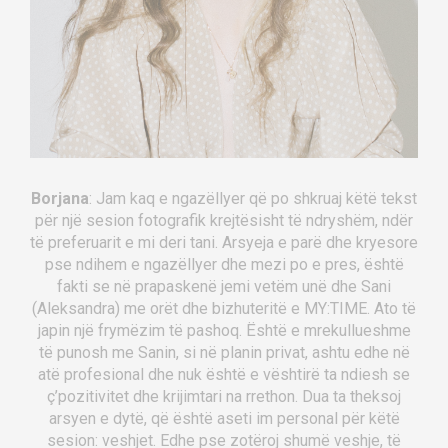
Borjana
: Jam kaq e ngazëllyer që po shkruaj këtë tekst
për një sesion fotografik krejtësisht të ndryshëm, ndër
të preferuarit e mi deri tani. Arsyeja e parë dhe kryesore
pse ndihem e ngazëllyer dhe mezi po e pres, është
fakti se në prapaskenë jemi vetëm unë dhe Sani
(Aleksandra) me orët dhe bizhuteritë e MY:TIME. Ato të
japin një frymëzim të pashoq. Është e mrekullueshme
të punosh me Sanin, si në planin privat, ashtu edhe në
atë profesional dhe nuk është e vështirë ta ndiesh se
ç’pozitivitet dhe krijimtari na rrethon. Dua ta theksoj
arsyen e dytë, që është aseti im personal për këtë
sesion: veshjet. Edhe pse zotëroj shumë veshje, të