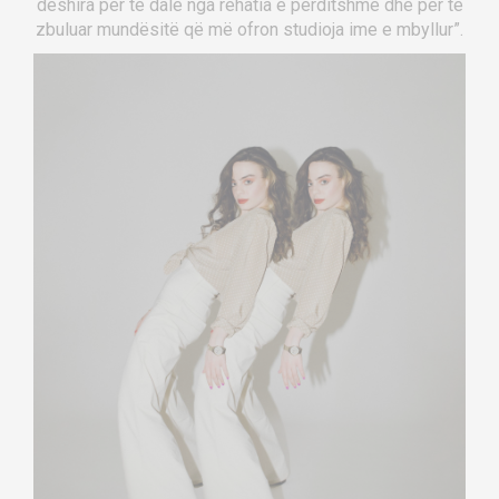
dëshira për të dalë nga rehatia e përditshme dhe për të
zbuluar mundësitë që më ofron studioja ime e mbyllur”.