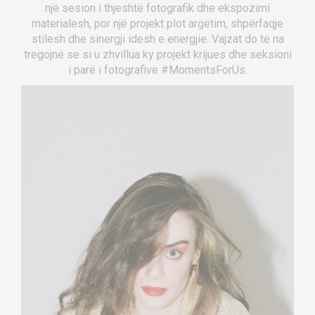
një sesion i thjeshtë fotografik dhe ekspozimi
materialesh, por një projekt plot argëtim, shpërfaqje
stilesh dhe sinergji idesh e energjie. Vajzat do të na
tregojnë se si u zhvillua ky projekt krijues dhe seksioni
i parë i fotografive #MomentsForUs.