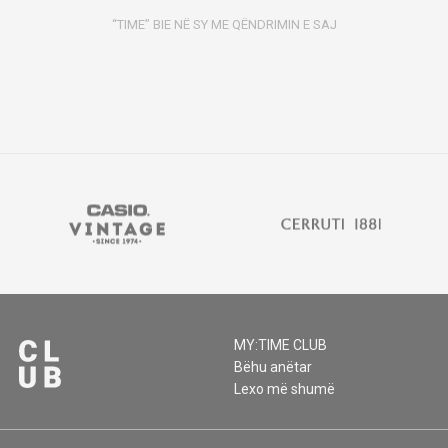
“TIME” BIE NË SY ME QËNDRIMIN E SAJ
MY:TIME CLUB
Bëhu anëtar
Lexo më shumë