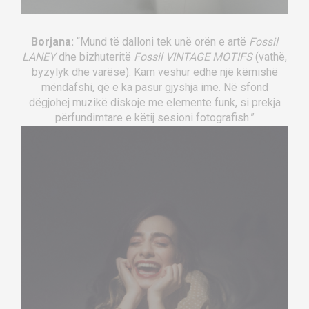
Borjana:
“Mund të dalloni tek unë orën e artë
Fossil
LANEY
dhe bizhuteritë
Fossil VINTAGE MOTIFS
(vathë,
byzylyk dhe varëse). Kam veshur edhe një këmishë
mëndafshi, që e ka pasur gjyshja ime. Në sfond
dëgjohej muzikë diskoje me elemente funk, si prekja
përfundimtare e këtij sesioni fotografish.”