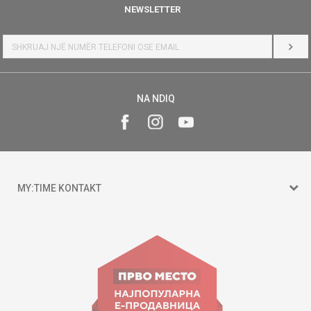
NEWSLETTER
HYR
NA NDIQ
MY:TIME KONTAKT
15 150
Goce Nikolovski 74 Shkup
contact@mytime.mk
Orari i punës: