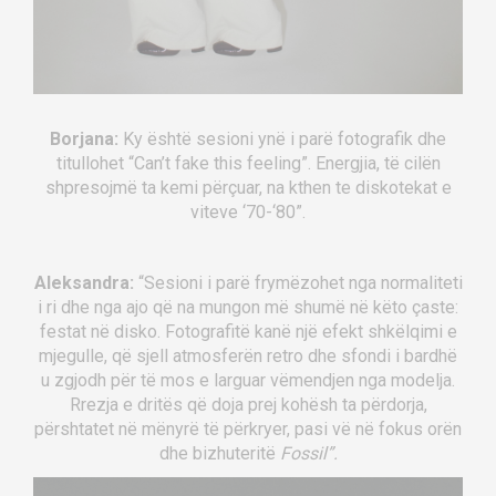
Borjana:
Ky është sesioni ynë i parë fotografik dhe
titullohet “Can’t fake this feeling”. Energjia, të cilën
shpresojmë ta kemi përçuar, na kthen te diskotekat e
viteve ‘70-‘80”.
Aleksandra:
“Sesioni i parë frymëzohet nga normaliteti
i ri dhe nga ajo që na mungon më shumë në këto çaste:
festat në disko. Fotografitë kanë një efekt shkëlqimi e
mjegulle, që sjell atmosferën retro dhe sfondi i bardhë
u zgjodh për të mos e larguar vëmendjen nga modelja.
Rrezja e dritës që doja prej kohësh ta përdorja,
përshtatet në mënyrë të përkryer, pasi vë në fokus orën
dhe bizhuteritë
Fossil”.