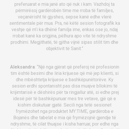
preferuarat e mia janë ato që nuk i kam. Vazhdoj ta
përmirësoj gardërobën time me rroba të familjes,
veçanërisht të gjyshes, sepse kanë edhe vlerë
sentimentale për mua. Pra, në këtë sesion fotografik ka
veshje që m’i ka dhënë familja ime, enkas ose jo, ndaj
rrobat kanë ka origjina, pëlhura apo vite të ndryshme
prodhimi. Megjithatë, të gjitha vijnë sipas stilit tim dhe
objektivit të Sanit.”
Aleksandra
: “Një nga gjërat që preferoj në profesionin
tim është besimi dhe liria krijuese që më jep klienti, si
dhe mbështetja krijuese e bashkëpunëtorëve. Ky
sesion erdhi spontanisht pas disa muajve bllokimi të
krijimtarisë e dëshirës për ta ringjallur atë, si edhe prej
idesë për të bashkëpunuar mes tre vetave, gjë që e
kishim diskutuar gjatë. Secili nga tetë sesionet
frymëzohet nga produktet MY:TIME, gardëroba e
Bojanës dhe tabelat e mia që frymëzojnë gjendje të
ndryshme, të cilat thuajse i kisha harruar, por edhe nga