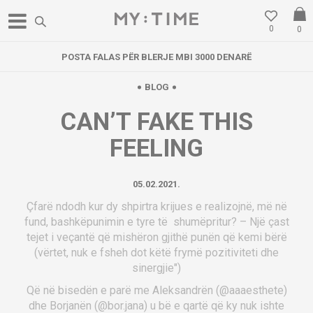
0
0
POSTA FALAS PËR BLERJE MBI 3000 DENARË
BLOG
CAN’T FAKE THIS
FEELING
05.02.2021.
Çfarë ndodh kur dy shpirtra krijues e realizojnë, më në
fund, bashkëpunimin e tyre të shumëpritur? – Një çast
tejet i veçantë që mishëron gjithë punën që kemi bërë
(vërtet, nuk e fsheh dot këtë frymë pozitiviteti dhe
sinergjie")
Që në bisedën e parë me Aleksandrën (@aaaesthete)
dhe Borjanën (@bor.jana) u bë e qartë që ky nuk ishte