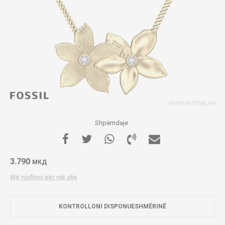
Shpërndaje
3.790
МКД
Më njoftoni për një ulje
KONTROLLONI DISPONUESHMËRINË