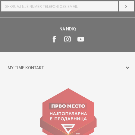
HYR
NA NDIQ
MY:TIME KONTAKT
15 150
Goce Nikolovski 74 Shkup
contact@mytime.mk
Orari i punës:
09:00 - 17:00