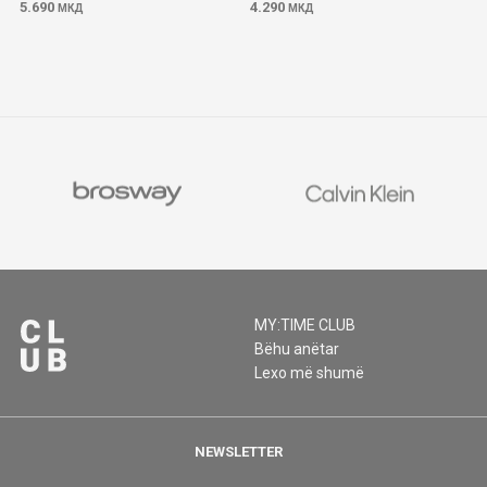
5.690
4.290
МКД
МКД
MY:TIME CLUB
Bëhu anëtar
Lexo më shumë
NEWSLETTER