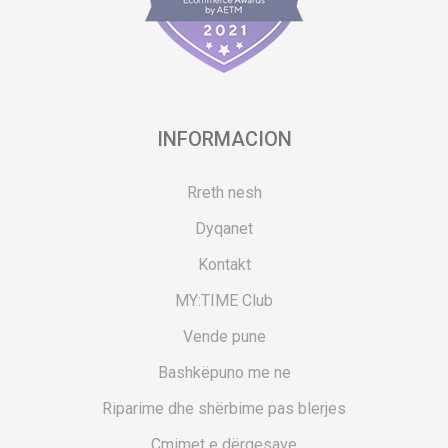
INFORMACION
Rreth nesh
Dyqanet
Kontakt
MY:TIME Club
Vende pune
Bashkëpuno me ne
Riparime dhe shërbime pas blerjes
Çmimet e dërgesave