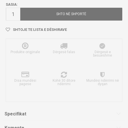
SASIA:
SHTO NË SHPORTË
SHTOJE TE LISTA E DËSHIRAVE
Produkte origjinale
Dërgesë falas
Dërgesë e
besueshme
Disa mundësi
Kohë 30 ditore
Mundësi ndërrimi në
pagese
ndërrimi
dyqan
Specifikat
Komente