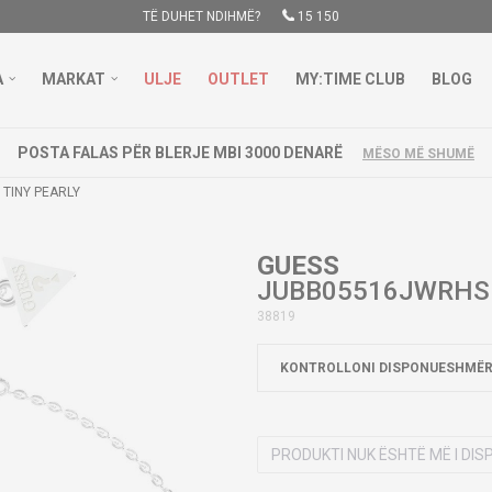
TË DUHET NDIHMË?
15 150
A
MARKAT
ULJE
OUTLET
MY:TIME CLUB
BLOG
POSTA FALAS PËR BLERJE MBI 3000 DENARË
MËSO MË SHUMË
TINY PEARLY
GUESS
JUBB05516JWRHS 
38819
KONTROLLONI DISPONUESHMËR
PRODUKTI NUK ËSHTË MË I DI