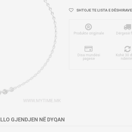
SHTOJE TE LISTA E DËSHIRAVE
Produkte origjinale
Dërgesë 
Disa mundësi
Kohë 30 d
pagese
ndërri
LLO GJENDJEN NË DYQAN