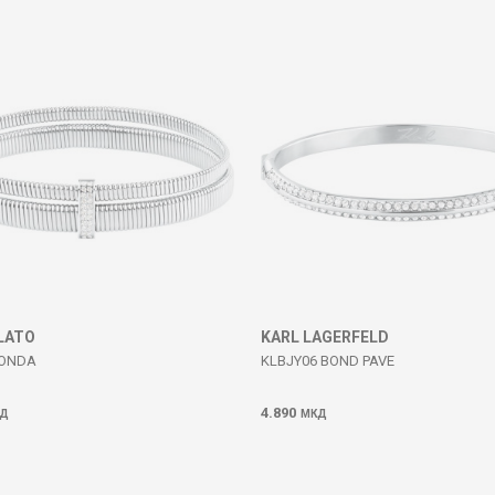
LATO
KARL LAGERFELD
 ONDA
KLBJY06 BOND PAVE
4.890
Д
МКД