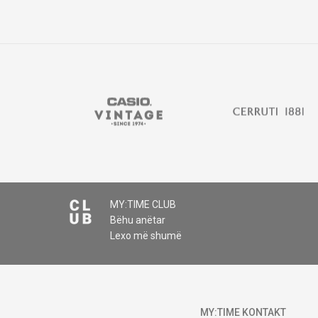
MY:TIME CLUB
Bëhu anëtar
Lexo më shumë
MY:TIME KONTAKT