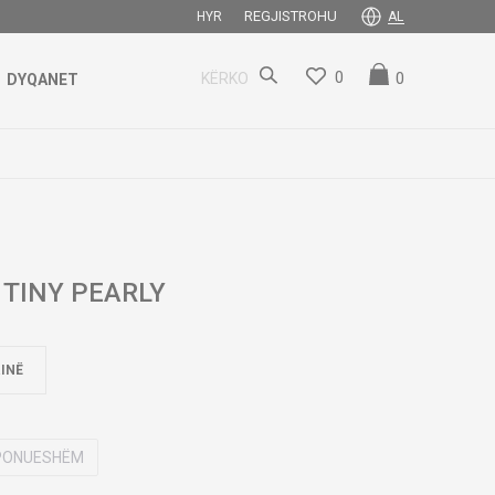
REGJISTROHU
HYR
AL
0
0
KËRKO
DYQANET
TINY PEARLY
INË
SPONUESHËM