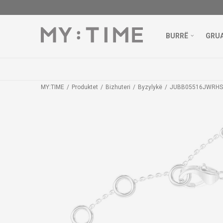
BURRË
GRU
MY:TIME
Produktet
Bizhuteri
Byzylykë
JUBB05516JWRHS 