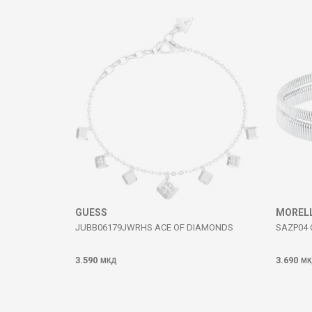
Komento
DËRGO
GUESS
MOREL
JUBB06179JWRHS ACE OF DIAMONDS
SAZP04
3.590
3.690
МКД
МК