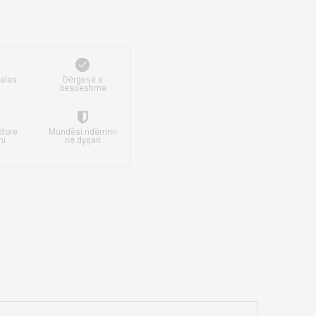
falas
Dërgesë e
besueshme
itore
Mundësi ndërrimi
mi
në dyqan