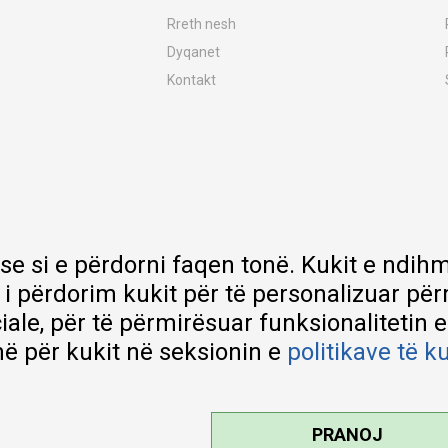
Rreth nesh
Dyqanet
Kontakt
MY:TIME Club
Vende pune
Bashkëpuno me ne
Riparime dhe shërbime pas blerjes
Çmimet e dërgesave
Garancia
 se si e përdorni faqen tonë. Kukit e nd
Lista e çmimeve
 i përdorim kukit për të personalizuar pë
ciale, për të përmirësuar funksionalitetin 
ë për kukit në seksionin e
politikave të k
PRANOJ