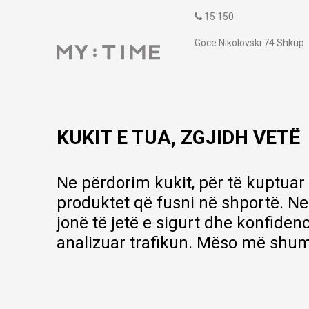
15 150
Goce Nikolovski 74 Shkup
contact@mytime.mk
Orari i punës:
09:00 - 17:00
KUKIT E TUA, ZGJIDH VETË
Ne përdorim kukit, për të kuptuar
produktet që fusni në shportë. Ne
jonë të jetë e sigurt dhe konfiden
analizuar trafikun. Mëso më shum