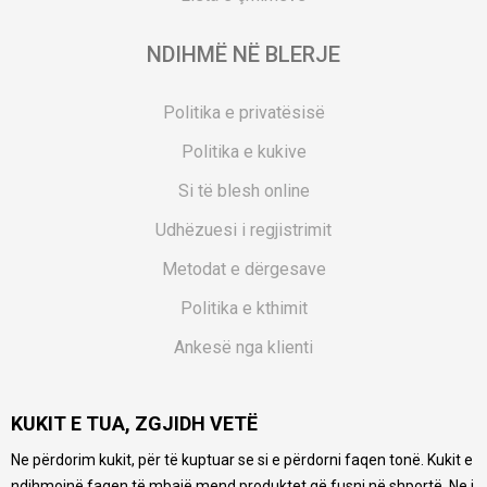
NDIHMË NË BLERJE
Politika e privatësisë
Politika e kukive
Si të blesh online
Udhëzuesi i regjistrimit
Metodat e dërgesave
Politika e kthimit
Ankesë nga klienti
Kuponët
KUKIT E TUA, ZGJIDH VETË
Pyetjet më të shpeshta
Ne përdorim kukit, për të kuptuar se si e përdorni faqen tonë. Kukit e
Ne bëjmë çmos që të ofrojmë një përshkrim sa më të saktë
ndihmojnë faqen të mbajë mend produktet që fusni në shportë. Ne i