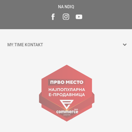
NA NDIQ
MY:TIME KONTAKT
15 150
Goce Nikolovski 74 Shkup
contact@mytime.mk
Orari i punës:
09:00 - 17:00