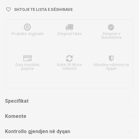
SHTOJE TE LISTA E DËSHIRAVE
Produkte origjinale
Dërgesë falas
Dërgesë e
besueshme
Disa mundësi
Kohë 30 ditore
Mundësi ndërrimi në
pagese
ndërrimi
dyqan
Specifikat
Komente
Kontrollo gjendjen në dyqan