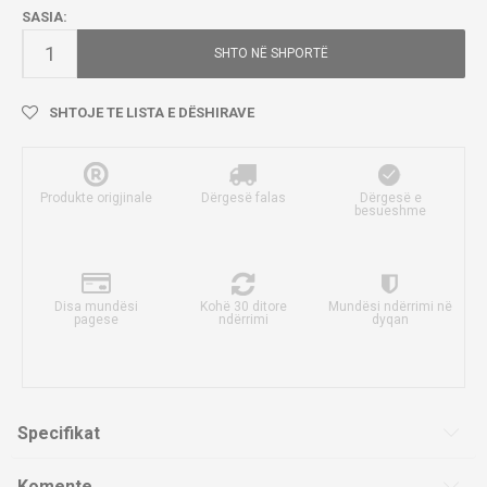
SASIA:
SHTO NË SHPORTË
SHTOJE TE LISTA E DËSHIRAVE
Produkte origjinale
Dërgesë falas
Dërgesë e
besueshme
Disa mundësi
Kohë 30 ditore
Mundësi ndërrimi në
pagese
ndërrimi
dyqan
Specifikat
Komente