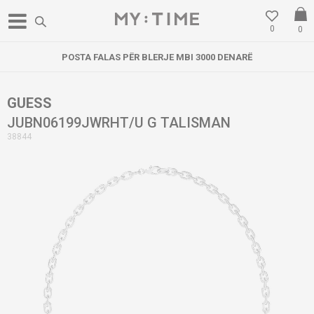
0
0
POSTA FALAS PËR BLERJE MBI 3000 DENARË
GUESS
JUBN06199JWRHT/U G TALISMAN
38844