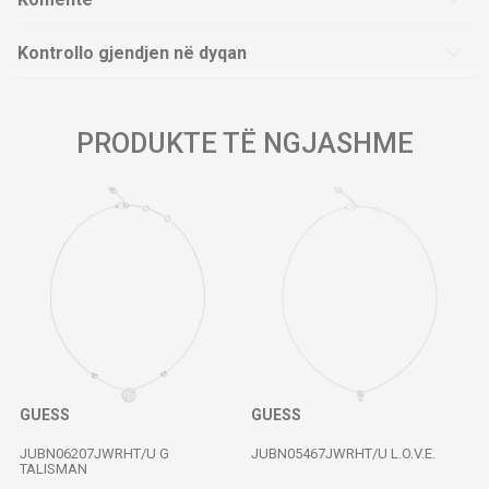
Kontrollo gjendjen në dyqan
PRODUKTE TË NGJASHME
GUESS
GUESS
JUBN06207JWRHT/U G
JUBN05467JWRHT/U L.O.V.E.
TALISMAN