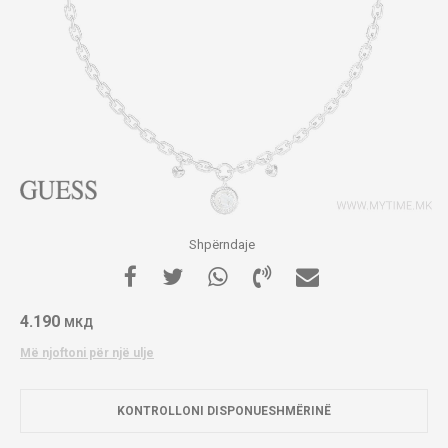
Shpërndaje
4.190
МКД
Më njoftoni për një ulje
KONTROLLONI DISPONUESHMËRINË