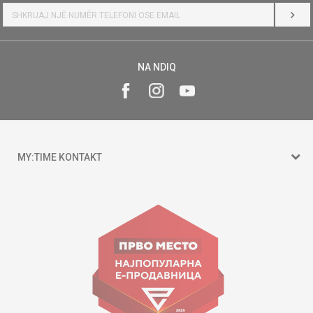
HYR
NA NDIQ
MY:TIME KONTAKT
15 150
Goce Nikolovski 74 Shkup
contact@mytime.mk
Orari i punës:
09:00 - 17:00