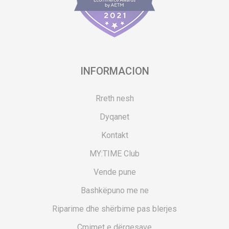
INFORMACION
Rreth nesh
Dyqanet
Kontakt
MY:TIME Club
Vende pune
Bashkëpuno me ne
Riparime dhe shërbime pas blerjes
Çmimet e dërgesave