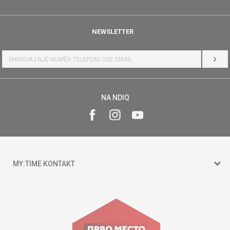
NEWSLETTER
HYR
NA NDIQ
MY:TIME KONTAKT
15 150
Goce Nikolovski 74 Shkup
contact@mytime.mk