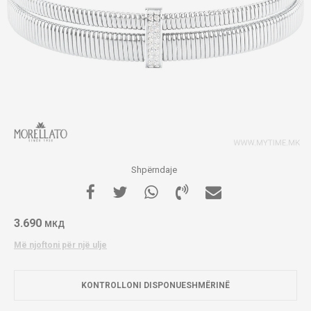
Shpërndaje
3.690
МКД
Më njoftoni për një ulje
KONTROLLONI DISPONUESHMËRINË