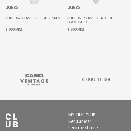
GUESS
GUESS
JUBB06208JWRHS G TALISMAN
JUBB06179JWRHS ACE OF
DIAMONDS
2.990
3.590
МКД
МКД
MY:TIME CLUB
Bëhu anëtar
Lexo më shumë