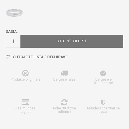
SASIA:
SHTO NË SHPORTË
SHTOJE TE LISTA E DËSHIRAVE
Produkte origjinale
Dërgesë falas
Dërgesë e
besueshme
Disa mundësi
Kohë 30 ditore
Mundësi ndërrimi në
pagese
ndërrimi
dyqan