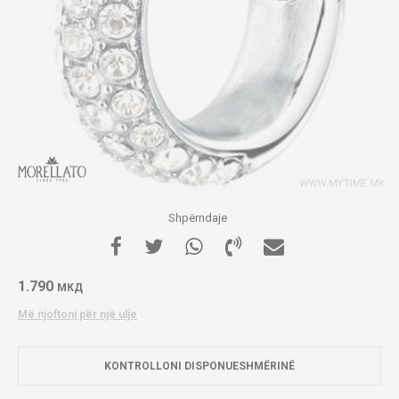
Shpërndaje
1.790
МКД
Më njoftoni për një ulje
KONTROLLONI DISPONUESHMËRINË