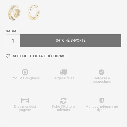
SASIA:
SHTO NË SHPORTË
SHTOJE TE LISTA E DËSHIRAVE
Produkte origjinale
Dërgesë falas
Dërgesë e
besueshme
Disa mundësi
Kohë 30 ditore
Mundësi ndërrimi në
pagese
ndërrimi
dyqan