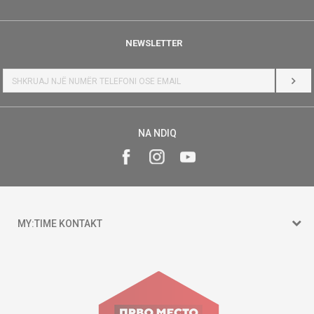
NEWSLETTER
HYR
NA NDIQ
MY:TIME KONTAKT
15 150
Goce Nikolovski 74 Shkup
contact@mytime.mk