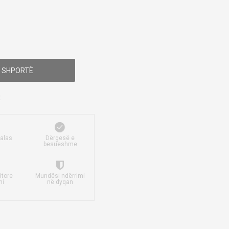
 SHPORTË
falas
Dërgesë e
besueshme
itore
Mundësi ndërrimi
mi
në dyqan