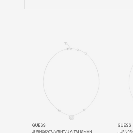
Emri/Pseudonimi
Komento
DËRGO
GUESS
GUESS
JUBN06207JWRHT/U G TALISMAN
JUBN054