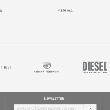
4.190
Д
МКД
NEWSLETTER
HYR