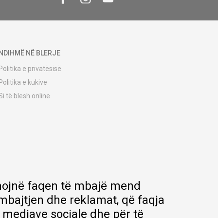
NDIHMË NË BLERJE
Politika e privatësisë
Politika e kukive
Si të blesh online
Udhëzuesi i regjistrimit
Metodat e dërgesave
Politika e kthimit
Ankesë nga klienti
Kuponët
Pyetjet më të shpeshta
ihmojnë faqen të mbajë mend
rmbajtjen dhe reklamat, që faqja
e mediave sociale dhe për të