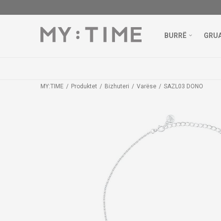
BURRË
GRU
MY:TIME
Produktet
Bizhuteri
Varëse
SAZL03 DONO