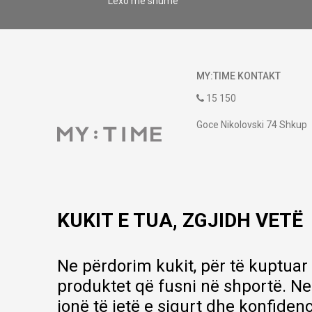
Lexo më shumë
MY:TIME KONTAKT
15 150
Goce Nikolovski 74 Shkup
contact@mytime.mk
Orari i punës:
09:00 - 17:00
KUKIT E TUA, ZGJIDH VETË
Ne përdorim kukit, për të kuptuar
produktet që fusni në shportë. Ne
jonë të jetë e sigurt dhe konfiden