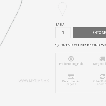
SASIA:
SHTO NË
SHTOJE TE LISTA E DËSHIRAVE
Produkte origjinale
Dërgesë 
Disa mundësi
Kohë 30 d
pagese
ndërri