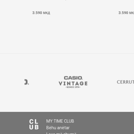
3.590
3.590
МКД
МК
MY:TIME CLUB
Bëhu anëtar