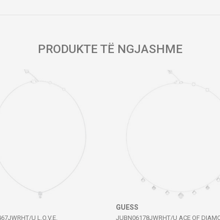
Email
PRODUKTE TË NGJASHME
GUESS
67JWRHT/U L.O.V.E.
JUBN06178JWRHT/U ACE OF DIAM