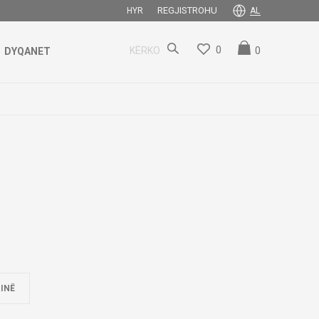
REGJISTROHU
HYR
AL
0
0
KËRKO
DYQANET
INË