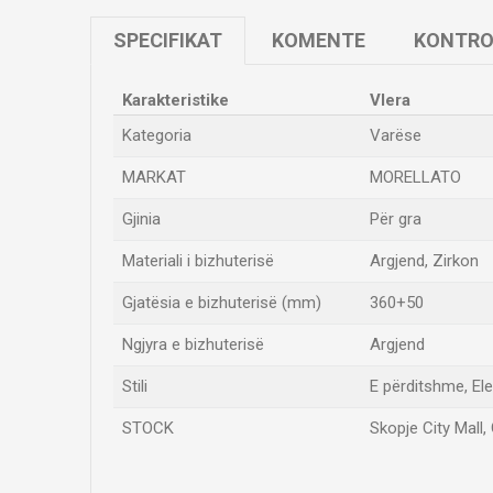
SPECIFIKAT
KOMENTE
KONTRO
Karakteristike
Vlera
Kategoria
Varëse
MARKAT
MORELLATO
Gjinia
Për gra
Materiali i bizhuterisë
Argjend, Zirkon
Gjatësia e bizhuterisë (mm)
360+50
Ngjyra e bizhuterisë
Argjend
Stili
E përditshme, El
STOCK
Skopje City Mall