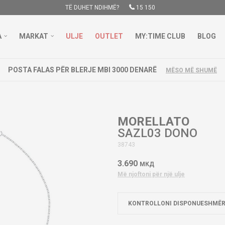
TË DUHET NDIHMË?
15 150
A
MARKAT
ULJE
OUTLET
MY:TIME CLUB
BLOG
POSTA FALAS PËR BLERJE MBI 3000 DENARË
MËSO MË SHUMË
MORELLATO
SAZL03 DONO
38743
3.690
МКД
Më njoftoni për një ulje
KONTROLLONI DISPONUESHMËR