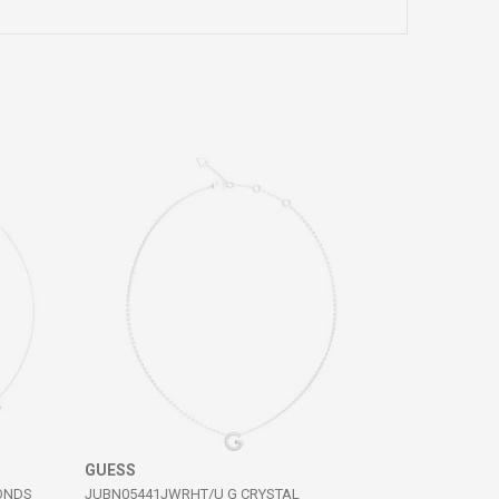
GUESS
ONDS
JUBN05441JWRHT/U G CRYSTAL