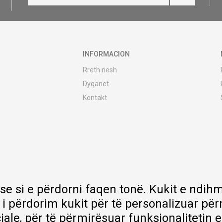
INFORMACION
Rreth nesh
Dyqanet
Kontakt
MY:TIME Club
Vende pune
Bashkëpuno me ne
Riparime dhe shërbime pas blerjes
Çmimet e dërgesave
Garancia
 se si e përdorni faqen tonë. Kukit e nd
Lista e çmimeve
 i përdorim kukit për të personalizuar pë
ciale, për të përmirësuar funksionalitetin 