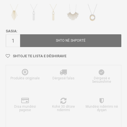
SASIA:
SHTO NË SHPORTË
SHTOJE TE LISTA E DËSHIRAVE
Produkte origjinale
Dërgesë falas
Dërgesë e
besueshme
Disa mundësi
Kohë 30 ditore
Mundësi ndërrimi në
pagese
ndërrimi
dyqan