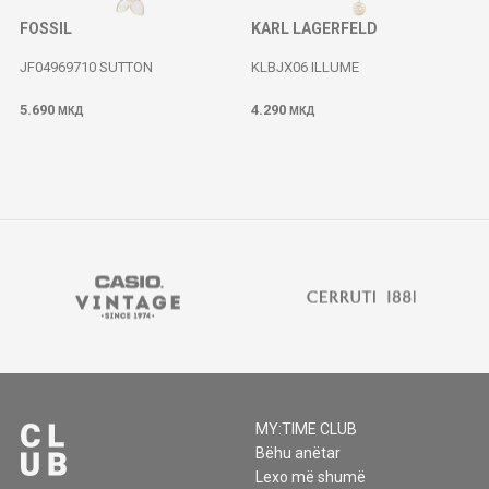
FOSSIL
KARL LAGERFELD
JF04969710 SUTTON
KLBJX06 ILLUME
5.690
4.290
МКД
МКД
MY:TIME CLUB
Bëhu anëtar
Lexo më shumë