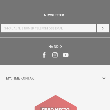
NEWSLETTER
HYR
NA NDIQ
MY:TIME KONTAKT
15 150
Goce Nikolovski 74 Shkup
contact@mytime.mk