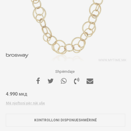
Shpërndaje
4.990
МКД
Më njoftoni për një ulje
KONTROLLONI DISPONUESHMËRINË