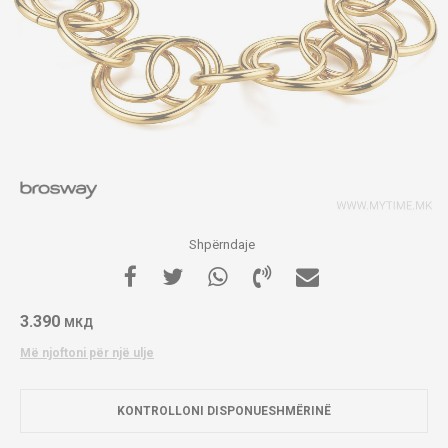
Shpërndaje
3.390
МКД
Më njoftoni për një ulje
KONTROLLONI DISPONUESHMËRINË