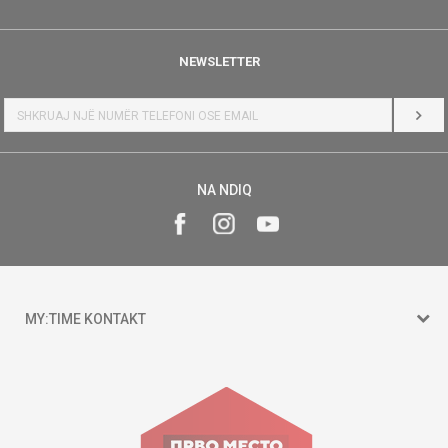
NEWSLETTER
HYR
NA NDIQ
MY:TIME KONTAKT
15 150
Goce Nikolovski 74 Shkup
contact@mytime.mk