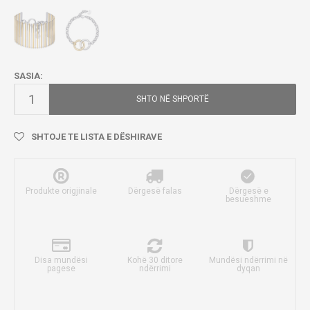
SASIA:
SHTO NË SHPORTË
SHTOJE TE LISTA E DËSHIRAVE
Produkte origjinale
Dërgesë falas
Dërgesë e
besueshme
Disa mundësi
Kohë 30 ditore
Mundësi ndërrimi në
pagese
ndërrimi
dyqan