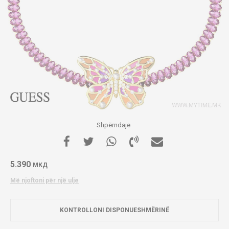
Shpërndaje
5.390
МКД
Më njoftoni për një ulje
KONTROLLONI DISPONUESHMËRINË