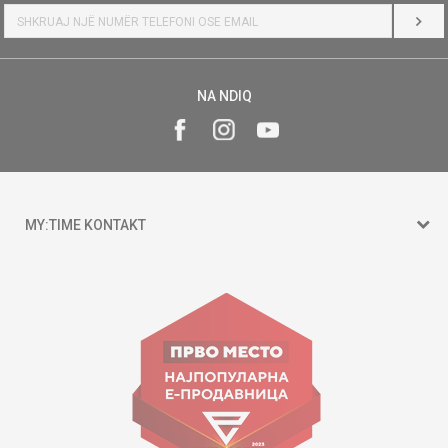
HYR
NA NDIQ
MY:TIME KONTAKT
15 150
Goce Nikolovski 74 Shkup
contact@mytime.mk
Orari i punës:
09:00 - 17:00