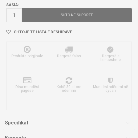
SASIA:
SHTO NË SHPORTË
SHTOJE TE LISTA E DËSHIRAVE
Produkte origjinale
Dërgesë falas
Dërgesë e
besueshme
Disa mundësi
Kohë 30 ditore
Mundësi ndërrimi në
pagese
ndërrimi
dyqan
Specifikat
Komente