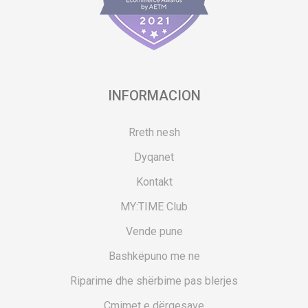
INFORMACION
Rreth nesh
Dyqanet
Kontakt
MY:TIME Club
Vende pune
Bashkëpuno me ne
Riparime dhe shërbime pas blerjes
Çmimet e dërgesave