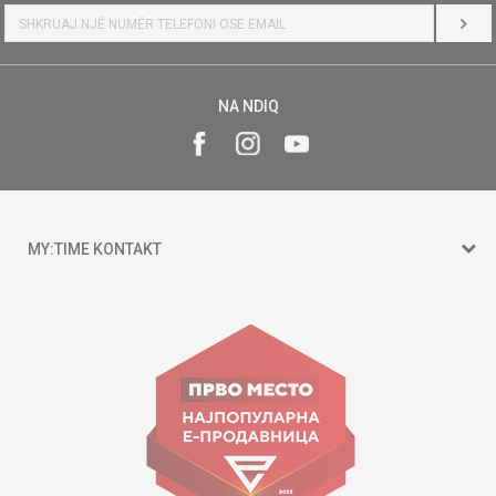
HYR
NA NDIQ
MY:TIME KONTAKT
15 150
Goce Nikolovski 74 Shkup
contact@mytime.mk
Orari i punës:
09:00 - 17:00