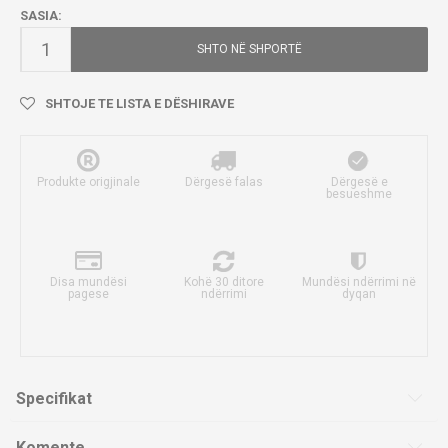
SASIA:
SHTO NË SHPORTË
SHTOJE TE LISTA E DËSHIRAVE
Produkte origjinale
Dërgesë falas
Dërgesë e
besueshme
Disa mundësi
Kohë 30 ditore
Mundësi ndërrimi në
pagese
ndërrimi
dyqan
Specifikat
Komente