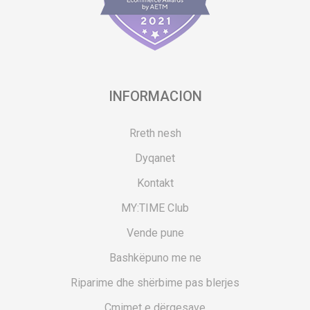
INFORMACION
Rreth nesh
Dyqanet
Kontakt
MY:TIME Club
Vende pune
Bashkëpuno me ne
Riparime dhe shërbime pas blerjes
Çmimet e dërgesave