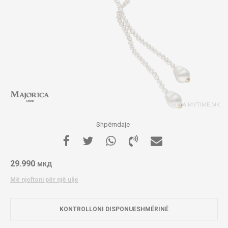
Shpërndaje
29.990
МКД
Më njoftoni për një ulje
KONTROLLONI DISPONUESHMËRINË