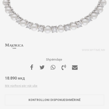
Shpërndaje
18.890
МКД
Më njoftoni për një ulje
KONTROLLONI DISPONUESHMËRINË