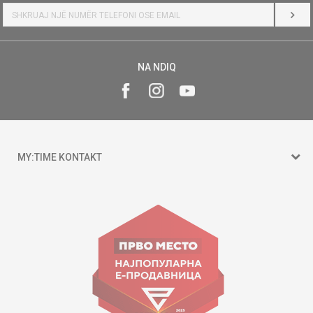
HYR
NA NDIQ
MY:TIME KONTAKT
15 150
Goce Nikolovski 74 Shkup
contact@mytime.mk
Orari i punës:
09:00 - 17:00