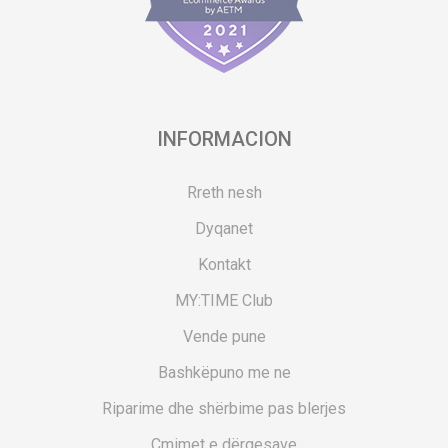
INFORMACION
Rreth nesh
Dyqanet
Kontakt
MY:TIME Club
Vende pune
Bashkëpuno me ne
Riparime dhe shërbime pas blerjes
Çmimet e dërgesave