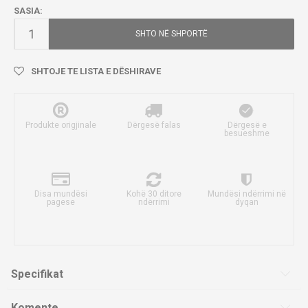
SASIA:
SHTO NË SHPORTË
SHTOJE TE LISTA E DËSHIRAVE
Produkte origjinale
Dërgesë falas
Dërgesë e
besueshme
Disa mundësi
Kohë 30 ditore
Mundësi ndërrimi në
pagese
ndërrimi
dyqan
Specifikat
Komente