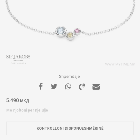
Shpërndaje
5.490
МКД
Më njoftoni për një ulje
KONTROLLONI DISPONUESHMËRINË