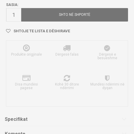
SASIA:
SHTO NË SHPORTË
SHTOJE TE LISTA E DËSHIRAVE
Produkte origjinale
Dërgesë falas
Dërgesë e
besueshme
Disa mundësi
Kohë 30 ditore
Mundësi ndërrimi në
pagese
ndërrimi
dyqan
Specifikat
Komente