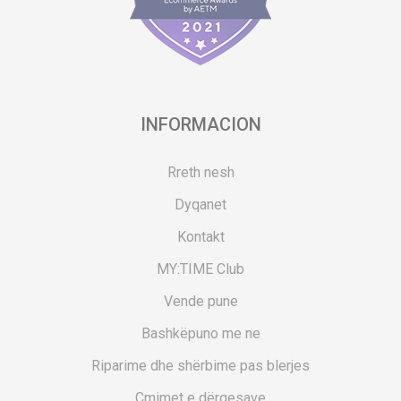
INFORMACION
Rreth nesh
Dyqanet
Kontakt
MY:TIME Club
Vende pune
Bashkëpuno me ne
Riparime dhe shërbime pas blerjes
Çmimet e dërgesave