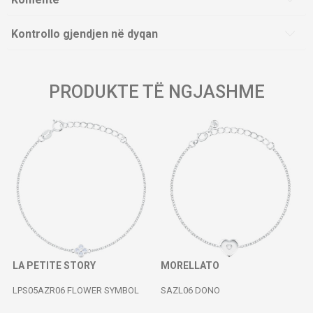
Kontrollo gjendjen në dyqan
PRODUKTE TË NGJASHME
LA PETITE STORY
MORELLATO
LPS05AZR06 FLOWER SYMBOL
SAZL06 DONO