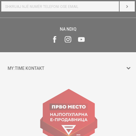
HYR
NA NDIQ
MY:TIME KONTAKT
15 150
Goce Nikolovski 74 Shkup
contact@mytime.mk
Orari i punës:
09:00 - 17:00