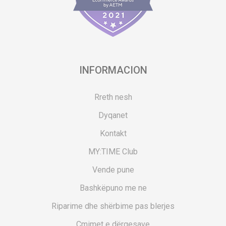
INFORMACION
Rreth nesh
Dyqanet
Kontakt
MY:TIME Club
Vende pune
Bashkëpuno me ne
Riparime dhe shërbime pas blerjes
Çmimet e dërgesave