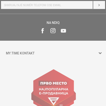
HYR
NA NDIQ
MY:TIME KONTAKT
15 150
Goce Nikolovski 74 Shkup
contact@mytime.mk
Orari i punës:
09:00 - 17:00