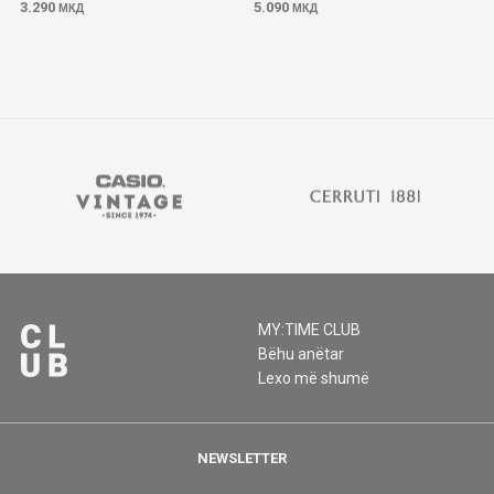
3.290
5.090
МКД
МКД
MY:TIME CLUB
Bëhu anëtar
Lexo më shumë
NEWSLETTER