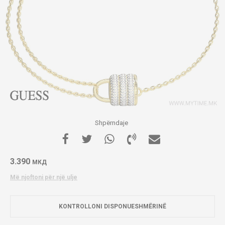
Shpërndaje
3.390
МКД
Më njoftoni për një ulje
KONTROLLONI DISPONUESHMËRINË