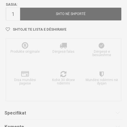
SASIA:
SHTO NË SHPORTË
SHTOJE TE LISTA E DËSHIRAVE
Produkte origjinale
Dërgesë falas
Dërgesë e
besueshme
Disa mundësi
Kohë 30 ditore
Mundësi ndërrimi në
pagese
ndërrimi
dyqan
Specifikat
Komente