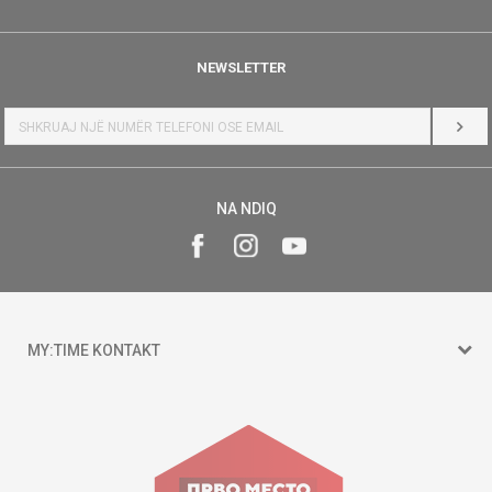
NEWSLETTER
HYR
NA NDIQ
MY:TIME KONTAKT
15 150
Goce Nikolovski 74 Shkup
contact@mytime.mk