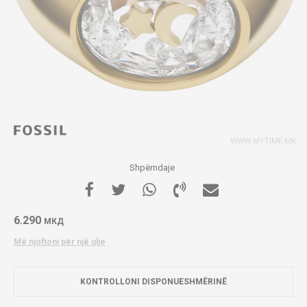
Shpërndaje
6.290
МКД
Më njoftoni për një ulje
KONTROLLONI DISPONUESHMËRINË