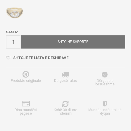
SASIA:
SHTO NË SHPORTË
SHTOJE TE LISTA E DËSHIRAVE
Produkte origjinale
Dërgesë falas
Dërgesë e
besueshme
Disa mundësi
Kohë 30 ditore
Mundësi ndërrimi në
pagese
ndërrimi
dyqan