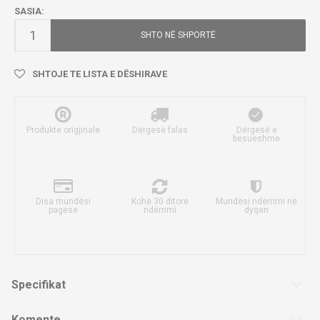
SASIA:
SHTO NË SHPORTË
SHTOJE TE LISTA E DËSHIRAVE
Produkte origjinale
Dërgesë falas
Dërgesë e
besueshme
Disa mundësi
Kohë 30 ditore
Mundësi ndërrimi në
pagese
ndërrimi
dyqan
Specifikat
Komente