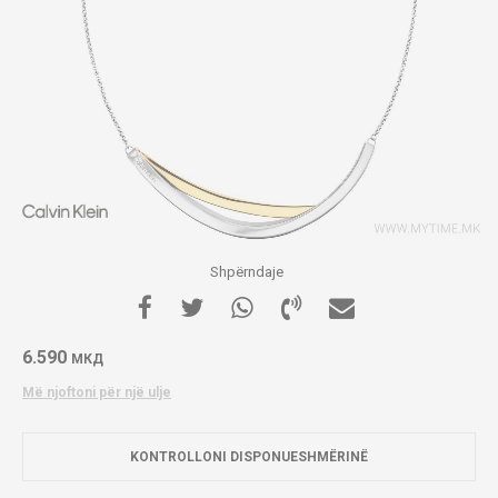
Shpërndaje
6.590
МКД
Më njoftoni për një ulje
KONTROLLONI DISPONUESHMËRINË