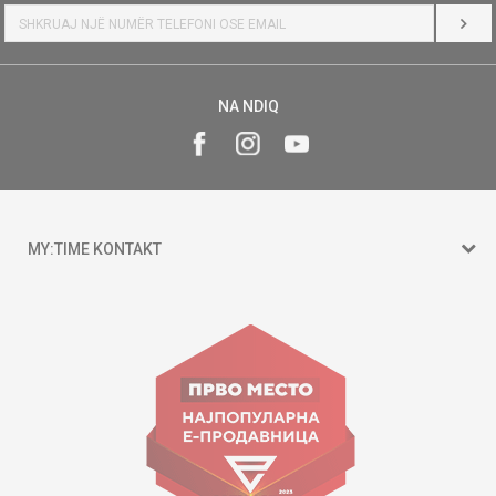
HYR
NA NDIQ
MY:TIME KONTAKT
15 150
Goce Nikolovski 74 Shkup
contact@mytime.mk
Orari i punës:
09:00 - 17:00