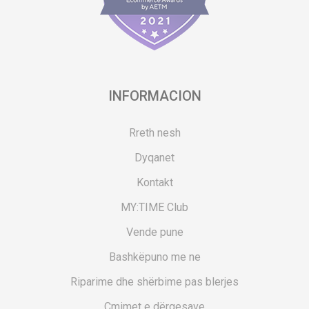
INFORMACION
Rreth nesh
Dyqanet
Kontakt
MY:TIME Club
Vende pune
Bashkëpuno me ne
Riparime dhe shërbime pas blerjes
Çmimet e dërgesave