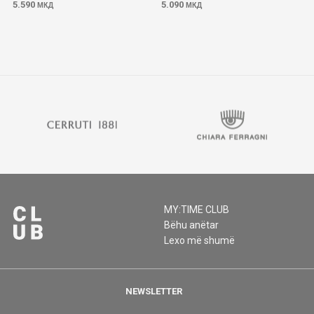
5.590
5.090
МКД
МКД
MY:TIME CLUB
Bëhu anëtar
Lexo më shumë
NEWSLETTER