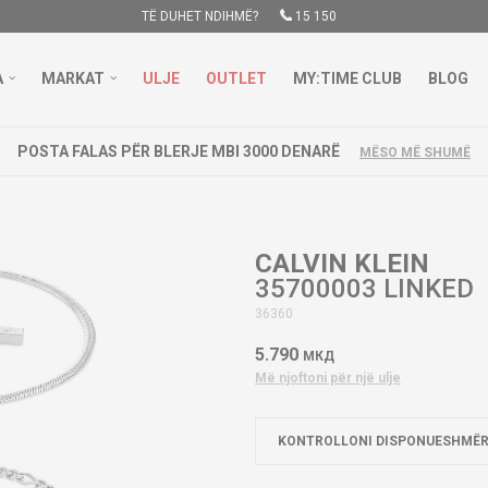
TË DUHET NDIHMË?
15 150
A
MARKAT
ULJE
OUTLET
MY:TIME CLUB
BLOG
POSTA FALAS PËR BLERJE MBI 3000 DENARË
MËSO MË SHUMË
CALVIN KLEIN
35700003 LINKED
36360
5.790
МКД
Më njoftoni për një ulje
KONTROLLONI DISPONUESHMËR