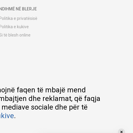
NDIHMË NË BLERJE
Politika e privatësisë
Politika e kukive
Si të blesh online
Udhëzuesi i regjistrimit
Metodat e dërgesave
Politika e kthimit
Ankesë nga klienti
Kuponët
Pyetjet më të shpeshta
ihmojnë faqen të mbajë mend
rmbajtjen dhe reklamat, që faqja
e mediave sociale dhe për të
ukive
.
✕