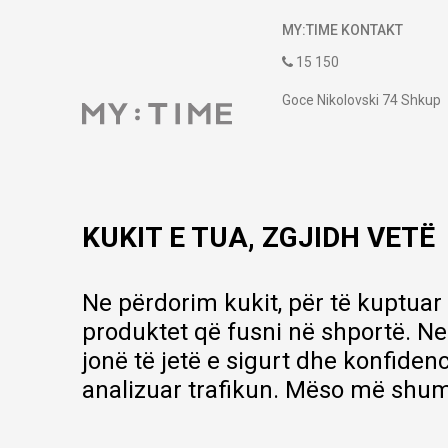
MY:TIME KONTAKT
15 150
Goce Nikolovski 74 Shkup
contact@mytime.mk
Orari i punës:
09:00 - 17:00
KUKIT E TUA, ZGJIDH VETË
Ne përdorim kukit, për të kuptuar
produktet që fusni në shportë. Ne
jonë të jetë e sigurt dhe konfiden
analizuar trafikun. Mëso më shum