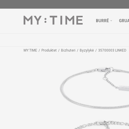
BURRË
GRU
MY:TIME
Produktet
Bizhuteri
Byzylykë
35700003 LINKED