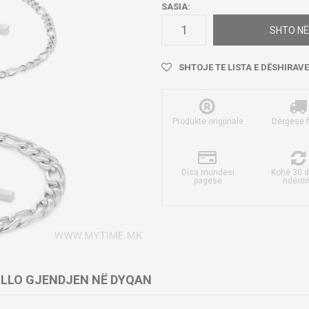
SASIA:
SHTO NË
SHTOJE TE LISTA E DËSHIRAVE
Produkte origjinale
Dërgesë 
Disa mundësi
Kohë 30 d
pagese
ndërri
LLO GJENDJEN NË DYQAN