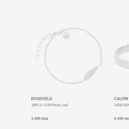
Komento
DËRGO
ROSEFIELD
CALVIN
JBPLG-1239 Pave Leaf
3500100
3.090
5.090
МКД
МК