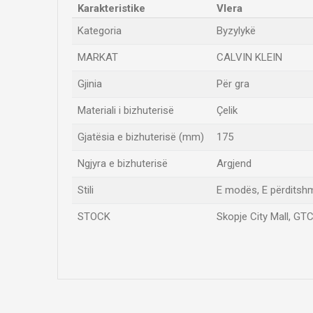
Karakteristike
Vlera
Kategoria
Byzylykë
MARKAT
CALVIN KLEIN
Gjinia
Për gra
Materiali i bizhuterisë
Çelik
Gjatësia e bizhuterisë (mm)
175
Ngjyra e bizhuterisë
Argjend
Stili
E modës, E përditsh
STOCK
Skopje City Mall, GTC
Emri/Pseudonimi