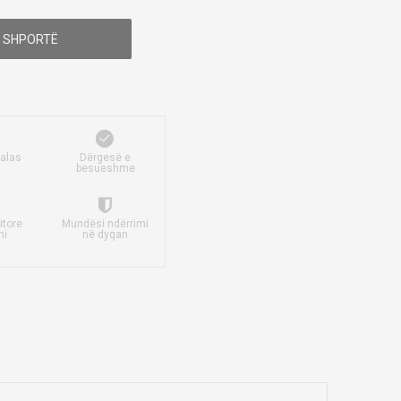
 SHPORTË
falas
Dërgesë e
besueshme
itore
Mundësi ndërrimi
mi
në dyqan