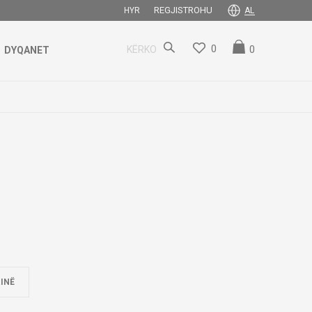
REGJISTROHU
HYR
AL
0
0
KËRKO
DYQANET
INË