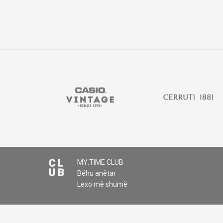
MY:TIME CLUB
Bëhu anëtar
Lexo më shumë