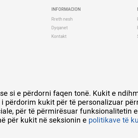
INFORMACION
Rreth nesh
Dyqanet
Kontakt
MY:TIME Club
Vende pune
Bashkëpuno me ne
Riparime dhe shërbime pas blerjes
Çmimet e dërgesave
Garancia
 se si e përdorni faqen tonë. Kukit e nd
Lista e çmimeve
 i përdorim kukit për të personalizuar pë
ciale, për të përmirësuar funksionalitetin 
ë për kukit në seksionin e
politikave të k