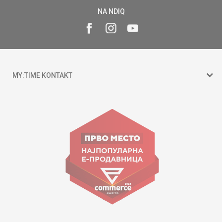
NA NDIQ
MY:TIME KONTAKT
15 150
Goce Nikolovski 74 Shkup
contact@mytime.mk
Orari i punës:
09:00 - 17:00