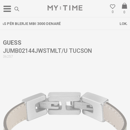
0
0
3000 DENARË
LOKACIONI I RI NË GOSTIV
GUESS
JUMB02144JWSTMLT/U TUCSON
36257