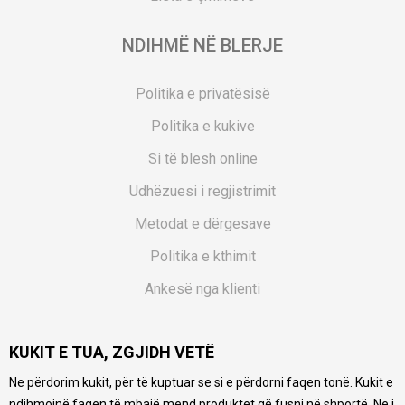
NDIHMË NË BLERJE
Politika e privatësisë
Politika e kukive
Si të blesh online
Udhëzuesi i regjistrimit
Metodat e dërgesave
Politika e kthimit
Ankesë nga klienti
Kuponët
KUKIT E TUA, ZGJIDH VETË
Pyetjet më të shpeshta
Ne përdorim kukit, për të kuptuar se si e përdorni faqen tonë. Kukit e
Ne bëjmë çmos që të ofrojmë një përshkrim sa më të saktë
ndihmojnë faqen të mbajë mend produktet që fusni në shportë. Ne i