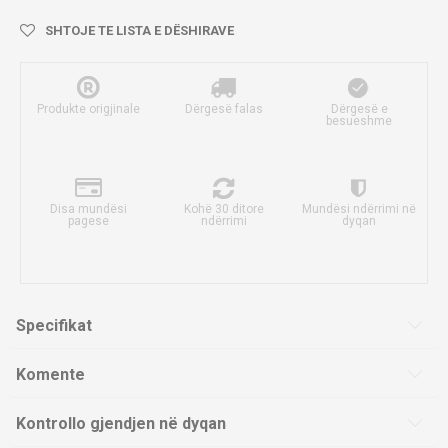
SHTOJE TE LISTA E DËSHIRAVE
Produkte origjinale
Dërgesë falas
Dërgesë e
besueshme
Disa mundësi
Kohë 30 ditore
Mundësi ndërrimi në
pagese
ndërrimi
dyqan
Specifikat
Komente
Kontrollo gjendjen në dyqan