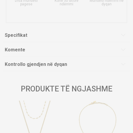
Disa mundësi
Kohë 30 ditore
Mundësi ndërrimi në
pagese
ndërrimi
dyqan
Specifikat
Komente
Kontrollo gjendjen në dyqan
PRODUKTE TË NGJASHME