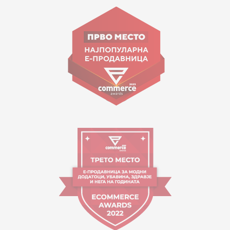
Goce Nikolovski 74 Shkup
contact@mytime.mk
Orari i punës:
09:00 - 17:00