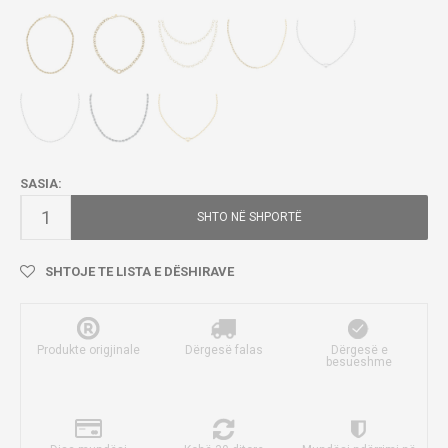
SASIA:
SHTO NË SHPORTË
SHTOJE TE LISTA E DËSHIRAVE
Produkte origjinale
Dërgesë falas
Dërgesë e
besueshme