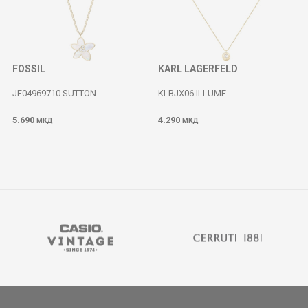
FOSSIL
KARL LAGERFELD
JF04969710 SUTTON
KLBJX06 ILLUME
5.690
4.290
МКД
МКД