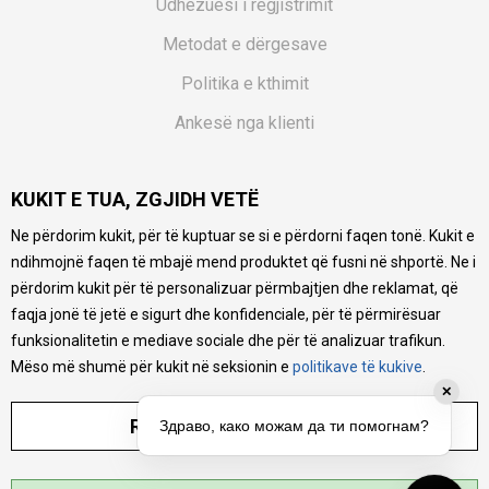
Udhëzuesi i regjistrimit
Metodat e dërgesave
Politika e kthimit
Ankesë nga klienti
Kuponët
KUKIT E TUA, ZGJIDH VETË
Pyetjet më të shpeshta
Ne përdorim kukit, për të kuptuar se si e përdorni faqen tonë. Kukit e
Ne bëjmë çmos që të ofrojmë një përshkrim sa më të saktë
ndihmojnë faqen të mbajë mend produktet që fusni në shportë. Ne i
të produkteve tona, ofrojmë edhe foto e çmimin, por nuk
mund të garantojmë që informacioni është i plotë e pa
përdorim kukit për të personalizuar përmbajtjen dhe reklamat, që
gabime. Të gjitha produktet janë pjesë e portfolios sonë, por
faqja jonë të jetë e sigurt dhe konfidenciale, për të përmirësuar
kjo nuk do të thotë se janë në gjendje në çdo çast.
funksionalitetin e mediave sociale dhe për të analizuar trafikun.
Mëso më shumë për kukit në seksionin e
politikave të kukive
.
✕
RREGULLO PARAMETRAT
Здраво, како можам да ти помогнам?