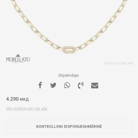
Shpërndaje
4.290
МКД
Më njoftoni për një ulje
KONTROLLONI DISPONUESHMËRINË