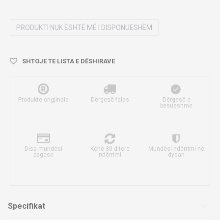
PRODUKTI NUK ËSHTË MË I DISPONUESHËM
SHTOJE TE LISTA E DËSHIRAVE
Produkte origjinale
Dërgesë falas
Dërgesë e
besueshme
Disa mundësi
Kohë 30 ditore
Mundësi ndërrimi në
pagese
ndërrimi
dyqan
Specifikat