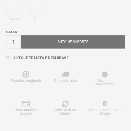
SASIA:
SHTO NË SHPORTË
SHTOJE TE LISTA E DËSHIRAVE
Produkte origjinale
Dërgesë falas
Dërgesë e
besueshme
Disa mundësi
Kohë 30 ditore
Mundësi ndërrimi në
pagese
ndërrimi
dyqan