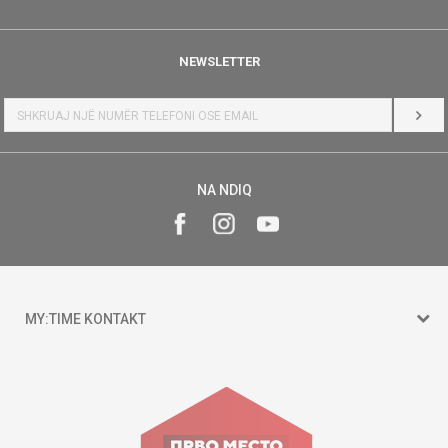
NEWSLETTER
HYR
NA NDIQ
MY:TIME KONTAKT
15 150
Goce Nikolovski 74 Shkup
contact@mytime.mk