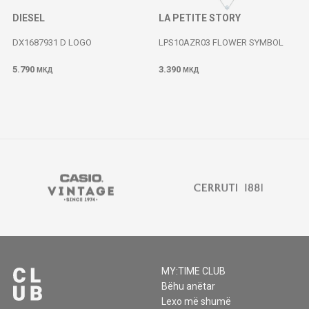
DIESEL
LA PETITE STORY
DX1687931 D LOGO
LPS10AZR03 FLOWER SYMBOL
5.790
3.390
МКД
МКД
MY:TIME CLUB
Bëhu anëtar
Lexo më shumë