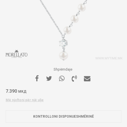
Shpërndaje
7.390
МКД
Më njoftoni për një ulje
KONTROLLONI DISPONUESHMËRINË