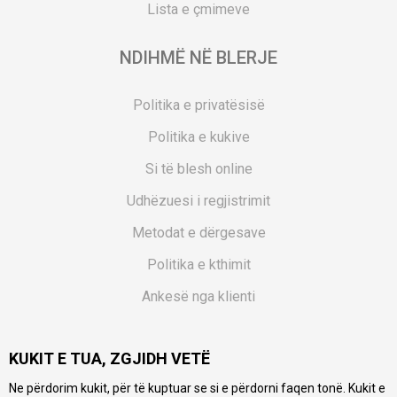
Lista e çmimeve
NDIHMË NË BLERJE
Politika e privatësisë
Politika e kukive
Si të blesh online
Udhëzuesi i regjistrimit
Metodat e dërgesave
Politika e kthimit
Ankesë nga klienti
Kuponët
KUKIT E TUA, ZGJIDH VETË
Pyetjet më të shpeshta
Ne përdorim kukit, për të kuptuar se si e përdorni faqen tonë. Kukit e