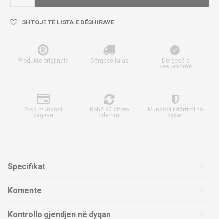
SHTOJE TE LISTA E DËSHIRAVE
Produkte origjinale
Dërgesë falas
Dërgesë e
besueshme
Disa mundësi
Kohë 30 ditore
Mundësi ndërrimi në
pagese
ndërrimi
dyqan
Specifikat
Komente
Kontrollo gjendjen në dyqan