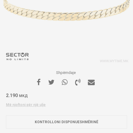
Shpërndaje
2.190
МКД
Më njoftoni për një ulje
KONTROLLONI DISPONUESHMËRINË