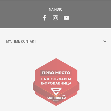
NA NDIQ
MY:TIME KONTAKT
15 150
Goce Nikolovski 74 Shkup
contact@mytime.mk
Orari i punës:
09:00 - 17:00