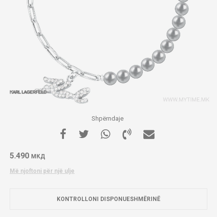
Shpërndaje
5.490
МКД
Më njoftoni për një ulje
KONTROLLONI DISPONUESHMËRINË