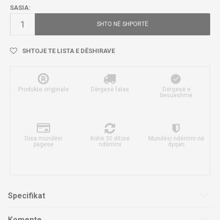
SASIA:
SHTO NË SHPORTË
SHTOJE TE LISTA E DËSHIRAVE
Produkte origjinale
Dërgesë falas
Dërgesë e
besueshme
Disa mundësi
Kohë 30 ditore
Mundësi ndërrimi në
pagese
ndërrimi
dyqan
Specifikat
Komente