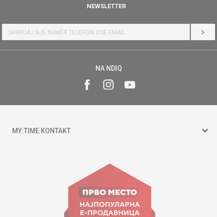
NEWSLETTER
HYR
NA NDIQ
MY:TIME KONTAKT
15 150
Goce Nikolovski 74 Shkup
contact@mytime.mk
Orari i punës: