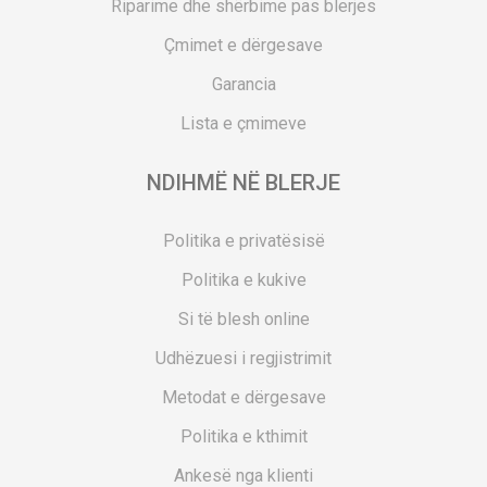
Riparime dhe shërbime pas blerjes
Çmimet e dërgesave
Garancia
Lista e çmimeve
NDIHMË NË BLERJE
Politika e privatësisë
Politika e kukive
Si të blesh online
Udhëzuesi i regjistrimit
Metodat e dërgesave
Politika e kthimit
Ankesë nga klienti