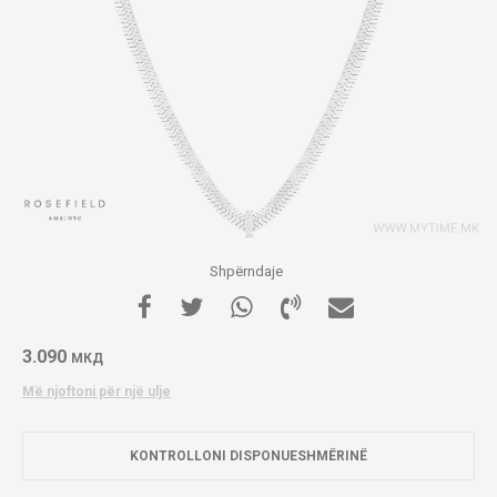
Shpërndaje
3.090
МКД
Më njoftoni për një ulje
KONTROLLONI DISPONUESHMËRINË