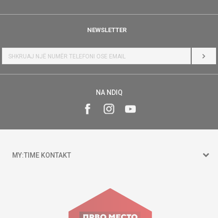
NEWSLETTER
HYR
NA NDIQ
MY:TIME KONTAKT
15 150
Goce Nikolovski 74 Shkup
contact@mytime.mk