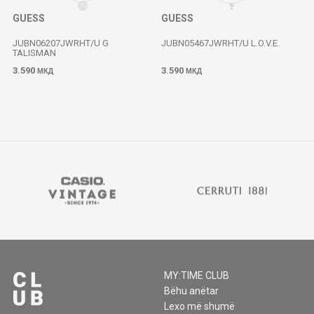
GUESS
GUESS
JUBN06207JWRHT/U G
JUBN05467JWRHT/U L.O.V.E.
TALISMAN
3.590
3.590
МКД
МКД
MY:TIME CLUB
Bëhu anëtar
Lexo më shumë