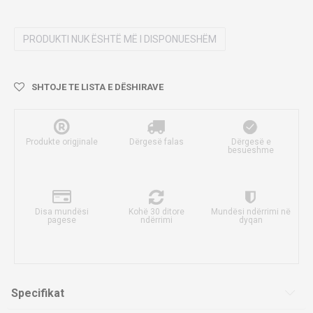
PRODUKTI NUK ËSHTË MË I DISPONUESHËM
SHTOJE TE LISTA E DËSHIRAVE
Produkte origjinale
Dërgesë falas
Dërgesë e
besueshme
Disa mundësi
Kohë 30 ditore
Mundësi ndërrimi në
pagese
ndërrimi
dyqan
Specifikat