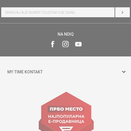
HYR
NA NDIQ
MY:TIME KONTAKT
15 150
Goce Nikolovski 74 Shkup
contact@mytime.mk
Orari i punës:
09:00 - 17:00