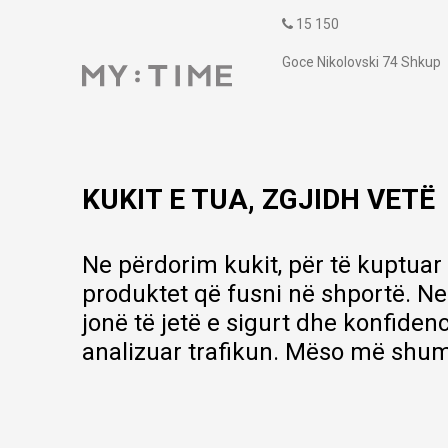
15 150
Goce Nikolovski 74 Shkup
contact@mytime.mk
Orari i punës:
09:00 - 17:00
KUKIT E TUA, ZGJIDH VETË
Ne përdorim kukit, për të kuptuar
produktet që fusni në shportë. Ne
jonë të jetë e sigurt dhe konfiden
analizuar trafikun. Mëso më shum