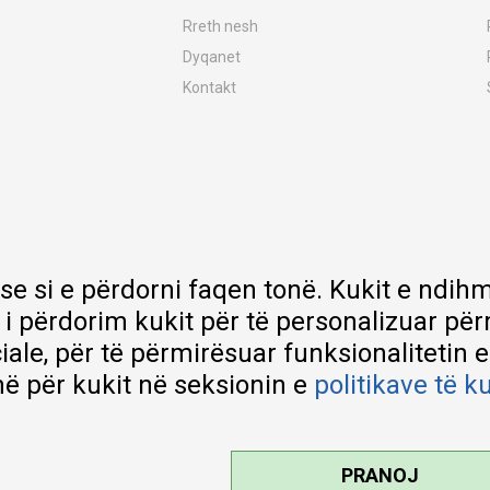
Rreth nesh
Dyqanet
Kontakt
MY:TIME Club
Vende pune
Bashkëpuno me ne
Riparime dhe shërbime pas blerjes
Çmimet e dërgesave
Garancia
 se si e përdorni faqen tonë. Kukit e nd
Lista e çmimeve
 i përdorim kukit për të personalizuar pë
ciale, për të përmirësuar funksionalitetin 
ë për kukit në seksionin e
politikave të k
PRANOJ