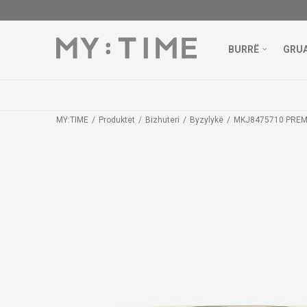
BURRË
GRU
MY:TIME
Produktet
Bizhuteri
Byzylykë
MKJ8475710 PRE