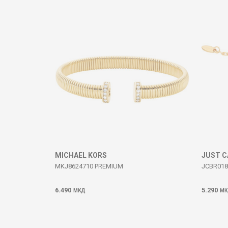
Komento
DËRGO
MICHAEL KORS
JUST C
MKJ8624710 PREMIUM
JCBR018
6.490
5.290
МКД
МК