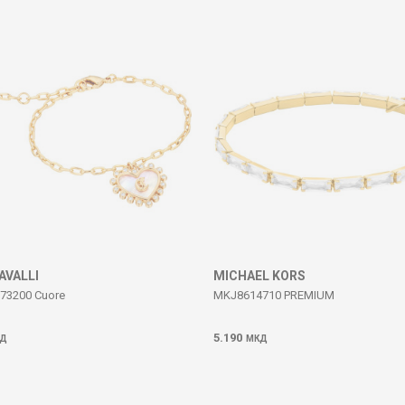
AVALLI
MICHAEL KORS
73200 Cuore
MKJ8614710 PREMIUM
5.190
Д
МКД