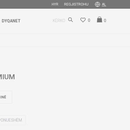
REGJISTROHU
HYR
AL
0
0
KËRKO
DYQANET
MIUM
INË
SPONUESHËM