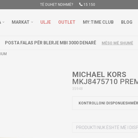
TË DUHET NDIHMË?
15 150
A
MARKAT
ULJE
OUTLET
MY:TIME CLUB
BLOG
POSTA FALAS PËR BLERJE MBI 3000 DENARË
MËSO MË SHUMË
MIUM
MICHAEL KORS
MKJ8475710 PRE
35948
KONTROLLONI DISPONUESHMËR
PRODUKTI NUK ËSHTË MË I DI