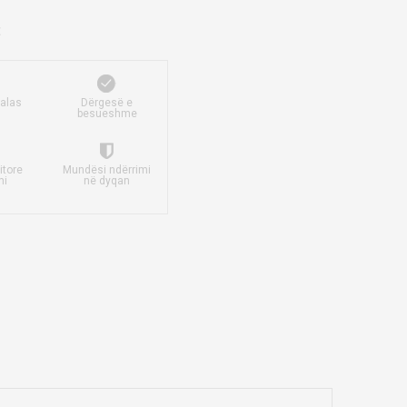
falas
Dërgesë e
besueshme
itore
Mundësi ndërrimi
mi
në dyqan