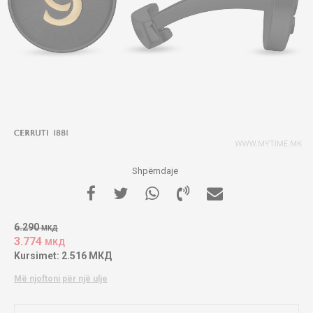
Shpërndaje
6.290
МКД
3.774
МКД
Kursimet:
2.516
МКД
Më njoftoni për një ulje