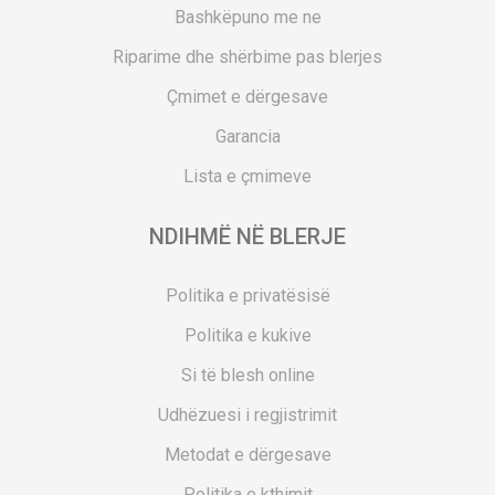
Bashkëpuno me ne
Riparime dhe shërbime pas blerjes
Çmimet e dërgesave
Garancia
Lista e çmimeve
NDIHMË NË BLERJE
Politika e privatësisë
Politika e kukive
Si të blesh online
Udhëzuesi i regjistrimit
Metodat e dërgesave
Politika e kthimit