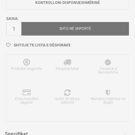
KONTROLLONI DISPONUESHMËRINË
SASIA:
SHTO NË SHPORTË
SHTOJE TE LISTA E DËSHIRAVE
Produkte origjinale
Dërgesë falas
Dërgesë e
besueshme
Disa mundësi
Kohë 30 ditore
Mundësi ndërrimi në
pagese
ndërrimi
dyqan
Specifikat