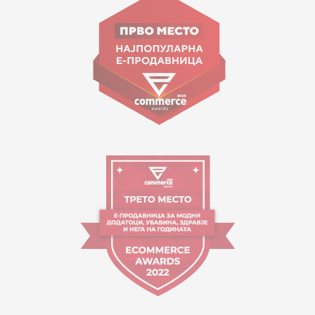
Goce Nikolovski 74 Shkup
contact@mytime.mk
Orari i punës:
09:00 - 17:00