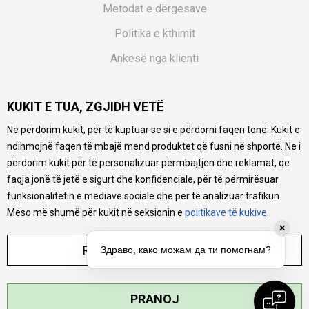
Metodat e dërgesave
Politika e kthimit
Ankesë nga klienti
Kuponët
KUKIT E TUA, ZGJIDH VETË
Pyetjet më të shpeshta
Ne përdorim kukit, për të kuptuar se si e përdorni faqen tonë. Kukit e
Ne bëjmë çmos që të ofrojmë një përshkrim sa më të saktë
ndihmojnë faqen të mbajë mend produktet që fusni në shportë. Ne i
të produkteve tona, ofrojmë edhe foto e çmimin, por nuk
mund të garantojmë që informacioni është i plotë e pa
përdorim kukit për të personalizuar përmbajtjen dhe reklamat, që
gabime. Të gjitha produktet janë pjesë e portfolios sonë, por
faqja jonë të jetë e sigurt dhe konfidenciale, për të përmirësuar
kjo nuk do të thotë se janë në gjendje në çdo çast.
funksionalitetin e mediave sociale dhe për të analizuar trafikun.
Mëso më shumë për kukit në seksionin e
politikave të kukive
.
✕
RREGULLO PARAMETRAT
Здраво, како можам да ти помогнам?
©2026
MYTIME.MK
, ZHVILLUAR NGA
NB SOFT
. TË GJITHA TË DREJTAT E
PRANOJ