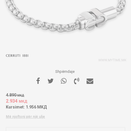
Shpërndaje
4.890
МКД
2.934
МКД
Kursimet:
1.956
МКД
Më njoftoni për një ulje