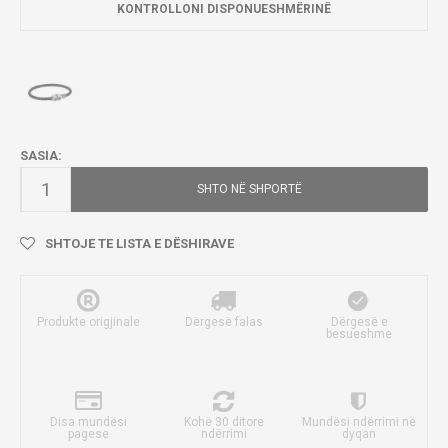
KONTROLLONI DISPONUESHMËRINË
SASIA:
SHTO NË SHPORTË
SHTOJE TE LISTA E DËSHIRAVE
Produkte origjinale
Dërgesë falas
Dërgesë e
besueshme
Disa mundësi
Kohë 30 ditore
Mundësi ndërrimi në
pagese
ndërrimi
dyqan