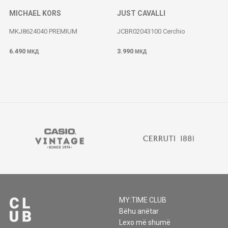
MICHAEL KORS
JUST CAVALLI
MKJ8624040 PREMIUM
JCBR02043100 Cerchio
6.490
3.990
МКД
МКД
MY:TIME CLUB
Bëhu anëtar
Lexo më shumë