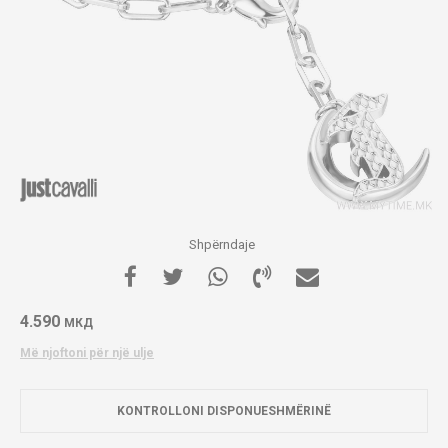
Shpërndaje
4.590
МКД
Më njoftoni për një ulje
KONTROLLONI DISPONUESHMËRINË