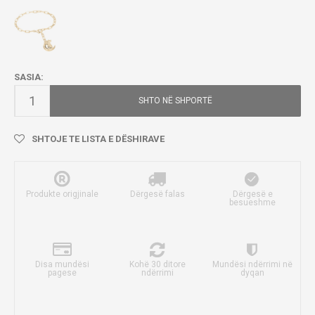
SASIA:
SHTO NË SHPORTË
SHTOJE TE LISTA E DËSHIRAVE
Produkte origjinale
Dërgesë falas
Dërgesë e
besueshme
Disa mundësi
Kohë 30 ditore
Mundësi ndërrimi në
pagese
ndërrimi
dyqan