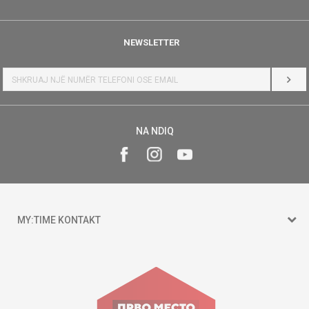
NEWSLETTER
HYR
NA NDIQ
MY:TIME KONTAKT
15 150
Goce Nikolovski 74 Shkup
contact@mytime.mk