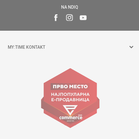
NA NDIQ
MY:TIME KONTAKT
15 150
Goce Nikolovski 74 Shkup
contact@mytime.mk
Orari i punës:
09:00 - 17:00