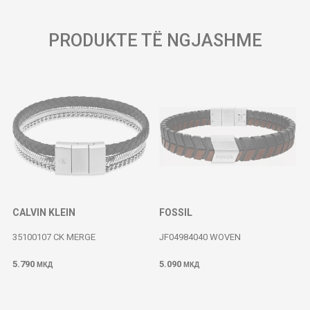
PRODUKTE TË NGJASHME
CALVIN KLEIN
FOSSIL
35100107 CK MERGE
JF04984040 WOVEN
5.790
5.090
МКД
МКД