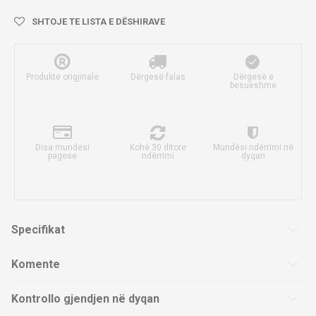
SHTOJE TE LISTA E DËSHIRAVE
Produkte origjinale
Dërgesë falas
Dërgesë e
besueshme
Disa mundësi
Kohë 30 ditore
Mundësi ndërrimi në
pagese
ndërrimi
dyqan
Specifikat
Komente
Kontrollo gjendjen në dyqan