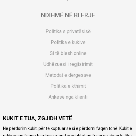
NDIHMË NË BLERJE
Politika e privatësisë
Politika e kukive
Si të blesh online
Udhëzuesi i regjistrimit
Metodat e dërgesave
Politika e kthimit
Ankesë nga klienti
Kuponët
KUKIT E TUA, ZGJIDH VETË
Pyetjet më të shpeshta
Ne përdorim kukit, për të kuptuar se si e përdorni faqen tonë. Kukit e
Ne bëjmë çmos që të ofrojmë një përshkrim sa më të saktë
ndihmojnë faqen të mbajë mend produktet që fusni në shportë. Ne i