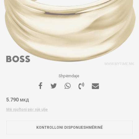
Shpërndaje
5.790
МКД
Më njoftoni për një ulje
KONTROLLONI DISPONUESHMËRINË