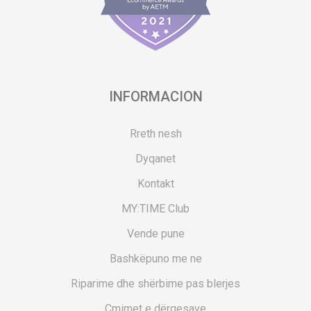
INFORMACION
Rreth nesh
Dyqanet
Kontakt
MY:TIME Club
Vende pune
Bashkëpuno me ne
Riparime dhe shërbime pas blerjes
Çmimet e dërgesave