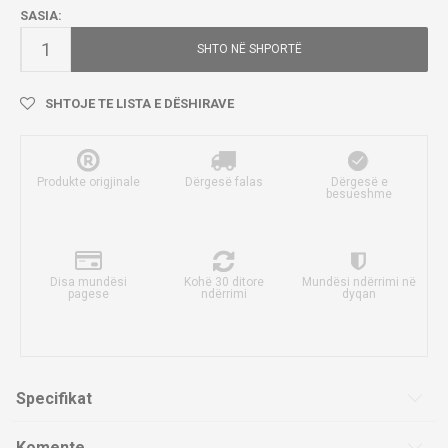
SASIA:
SHTO NË SHPORTË
SHTOJE TE LISTA E DËSHIRAVE
Produkte origjinale
Dërgesë falas
Dërgesë e
besueshme
Disa mundësi
Kohë 30 ditore
Mundësi ndërrimi në
pagese
ndërrimi
dyqan
Specifikat
Komente