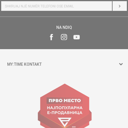
HYR
NA NDIQ
MY:TIME KONTAKT
15 150
Goce Nikolovski 74 Shkup
contact@mytime.mk
Orari i punës:
09:00 - 17:00