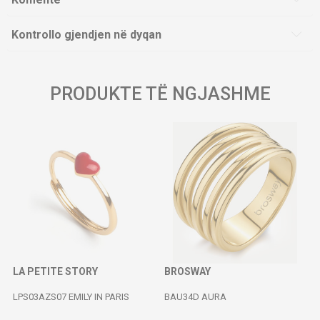
Kontrollo gjendjen në dyqan
PRODUKTE TË NGJASHME
LA PETITE STORY
BROSWAY
LPS03AZS07 EMILY IN PARIS
BAU34D AURA