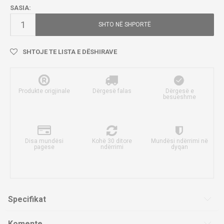
SASIA:
SHTO NË SHPORTË
SHTOJE TE LISTA E DËSHIRAVE
Produkte origjinale
Dërgesë falas
Dërgesë e
besueshme
Disa mundësi
Kohë 30 ditore
Mundësi ndërrimi në
pagese
ndërrimi
dyqan
Specifikat
Komente