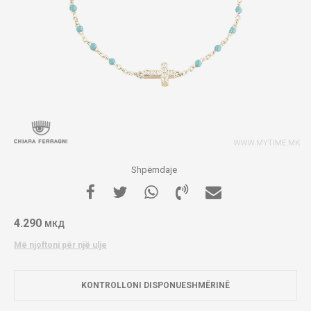
Shpërndaje
4.290
МКД
Më njoftoni për një ulje
KONTROLLONI DISPONUESHMËRINË