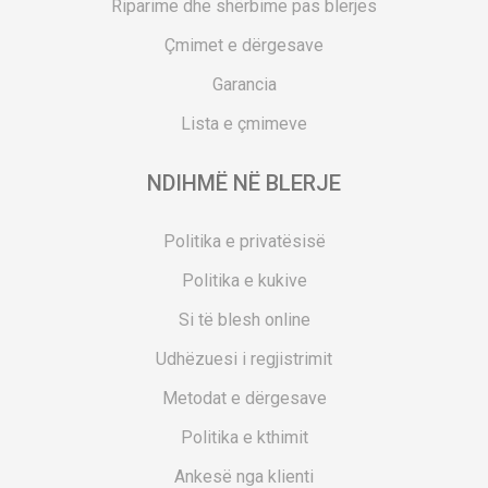
Riparime dhe shërbime pas blerjes
Çmimet e dërgesave
Garancia
Lista e çmimeve
NDIHMË NË BLERJE
Politika e privatësisë
Politika e kukive
Si të blesh online
Udhëzuesi i regjistrimit
Metodat e dërgesave
Politika e kthimit
Ankesë nga klienti