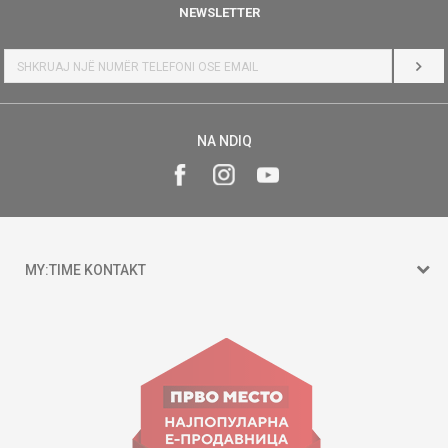
NEWSLETTER
HYR
NA NDIQ
MY:TIME KONTAKT
15 150
Goce Nikolovski 74 Shkup
contact@mytime.mk
Orari i punës: