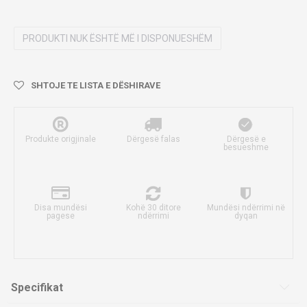
PRODUKTI NUK ËSHTË MË I DISPONUESHËM
SHTOJE TE LISTA E DËSHIRAVE
Produkte origjinale
Dërgesë falas
Dërgesë e
besueshme
Disa mundësi
Kohë 30 ditore
Mundësi ndërrimi në
pagese
ndërrimi
dyqan
Specifikat