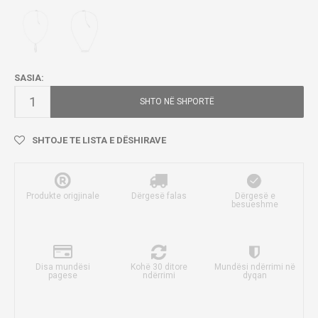
SASIA:
SHTO NË SHPORTË
SHTOJE TE LISTA E DËSHIRAVE
Produkte origjinale
Dërgesë falas
Dërgesë e
besueshme
Disa mundësi
Kohë 30 ditore
Mundësi ndërrimi në
pagese
ndërrimi
dyqan