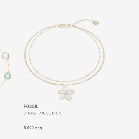
FOSSIL
JF04971710 SUTTON
5.090
МКД