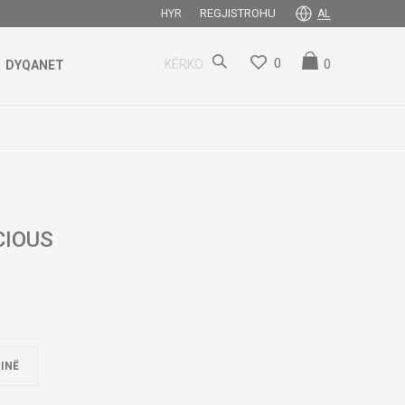
REGJISTROHU
HYR
AL
0
0
KËRKO
DYQANET
CIOUS
INË