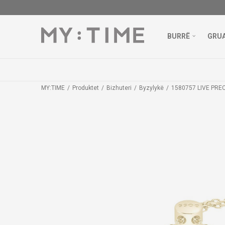
BURRË
GRU
MY:TIME
Produktet
Bizhuteri
Byzylykë
1580757 LIVE PRE