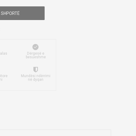
 SHPORTË
falas
Dërgesë e
besueshme
itore
Mundësi ndërrimi
mi
në dyqan