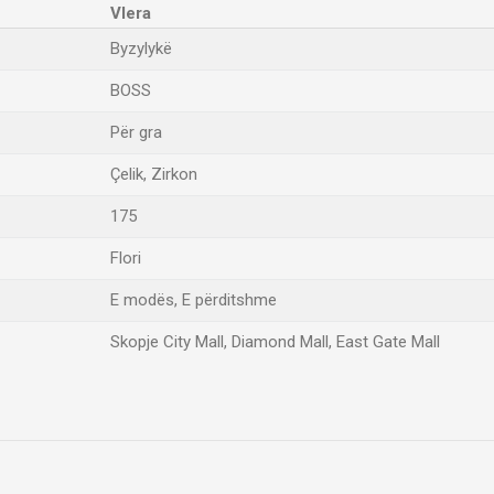
Vlera
Byzylykë
BOSS
Për gra
Çelik, Zirkon
175
Flori
E modës, E përditshme
Skopje City Mall, Diamond Mall, East Gate Mall
Email