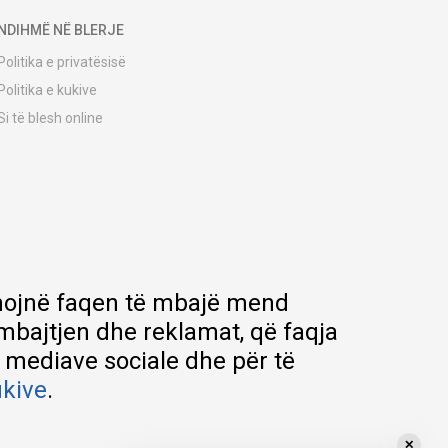
NDIHMË NË BLERJE
Politika e privatësisë
Politika e kukive
Si të blesh online
Udhëzuesi i regjistrimit
Metodat e dërgesave
Politika e kthimit
Ankesë nga klienti
Kuponët
Pyetjet më të shpeshta
ihmojnë faqen të mbajë mend
rmbajtjen dhe reklamat, që faqja
e mediave sociale dhe për të
ukive
.
✕