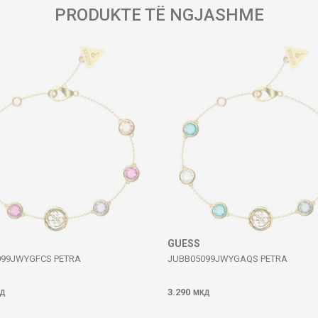
PRODUKTE TË NGJASHME
GUESS
099JWYGFCS PETRA
JUBB05099JWYGAQS PETRA
3.290
Д
МКД