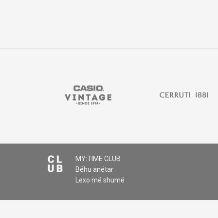
MY:TIME CLUB
Bëhu anëtar
Lexo më shumë