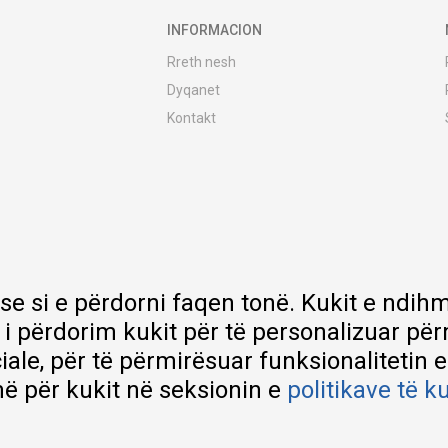
INFORMACION
Rreth nesh
Dyqanet
Kontakt
MY:TIME Club
Vende pune
Bashkëpuno me ne
Riparime dhe shërbime pas blerjes
Çmimet e dërgesave
Garancia
 se si e përdorni faqen tonë. Kukit e nd
Lista e çmimeve
 i përdorim kukit për të personalizuar pë
ciale, për të përmirësuar funksionalitetin 
ë për kukit në seksionin e
politikave të k