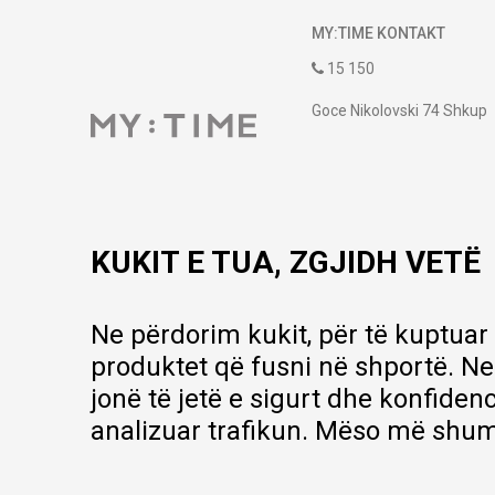
MY:TIME KONTAKT
15 150
Goce Nikolovski 74 Shkup
contact@mytime.mk
Orari i punës:
09:00 - 17:00
KUKIT E TUA, ZGJIDH VETË
Ne përdorim kukit, për të kuptuar
produktet që fusni në shportë. Ne
jonë të jetë e sigurt dhe konfiden
analizuar trafikun. Mëso më shum