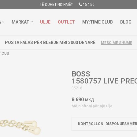
TË DUHET NDIHMË?
15 150
A
MARKAT
ULJE
OUTLET
MY:TIME CLUB
BLOG
POSTA FALAS PËR BLERJE MBI 3000 DENARË
MËSO MË SHUMË
CIOUS
BOSS
1580757 LIVE PRE
35216
8.690
МКД
Më njoftoni për një ulje
KONTROLLONI DISPONUESHMËR