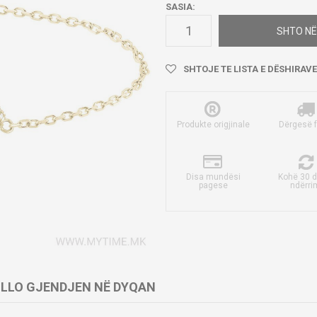
SASIA:
SHTO NË
SHTOJE TE LISTA E DËSHIRAVE
Produkte origjinale
Dërgesë 
Disa mundësi
Kohë 30 d
pagese
ndërri
LLO GJENDJEN NË DYQAN