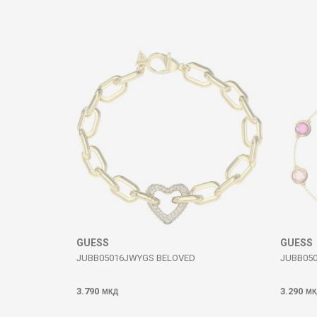
Komento
DËRGO
GUESS
GUESS
JUBB05016JWYGS BELOVED
JUBB05
3.790
3.290
МКД
МК