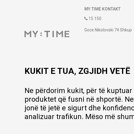
MY:TIME KONTAKT
15 150
Goce Nikolovski 74 Shkup
contact@mytime.mk
Orari i punës:
09:00 - 17:00
KUKIT E TUA, ZGJIDH VETË
Ne përdorim kukit, për të kuptuar
produktet që fusni në shportë. Ne
jonë të jetë e sigurt dhe konfiden
analizuar trafikun. Mëso më shum