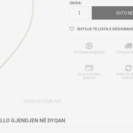
SASIA:
SHTO NË
SHTOJE TE LISTA E DËSHIRAVE
Produkte origjinale
Dërgesë 
Disa mundësi
Kohë 30 d
pagese
ndërri
LLO GJENDJEN NË DYQAN