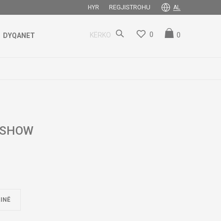
REGJISTROHU
HYR
AL
0
0
KËRKO
DYQANET
 SHOW
INË