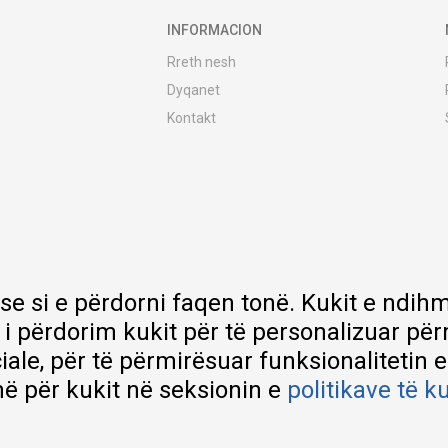
INFORMACION
Rreth nesh
Dyqanet
Kontakt
MY:TIME Club
Vende pune
Bashkëpuno me ne
Riparime dhe shërbime pas blerjes
Çmimet e dërgesave
Garancia
 se si e përdorni faqen tonë. Kukit e nd
Lista e çmimeve
 i përdorim kukit për të personalizuar pë
ciale, për të përmirësuar funksionalitetin 
ë për kukit në seksionin e
politikave të k