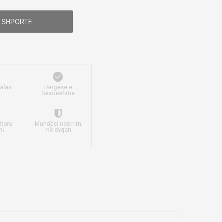
 SHPORTË
falas
Dërgesë e
besueshme
itore
Mundësi ndërrimi
mi
në dyqan