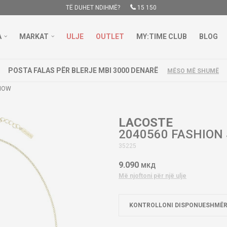
TË DUHET NDIHMË?
15 150
A
MARKAT
ULJE
OUTLET
MY:TIME CLUB
BLOG
POSTA FALAS PËR BLERJE MBI 3000 DENARË
MËSO MË SHUMË
SHOW
LACOSTE
2040560 FASHION
35225
9.090
МКД
Më njoftoni për një ulje
KONTROLLONI DISPONUESHMËR