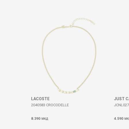
Komento
DËRGO
LACOSTE
JUST C
2040583 CROCODELLE
JCNL027
8.390
4.590
МКД
МК