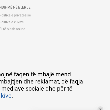
NDIHMË NË BLERJE
Politika e privatësisë
Politika e kukive
Si të blesh online
Udhëzuesi i regjistrimit
Metodat e dërgesave
Politika e kthimit
Ankesë nga klienti
Kuponët
Pyetjet më të shpeshta
ihmojnë faqen të mbajë mend
rmbajtjen dhe reklamat, që faqja
e mediave sociale dhe për të
ukive
.
✕