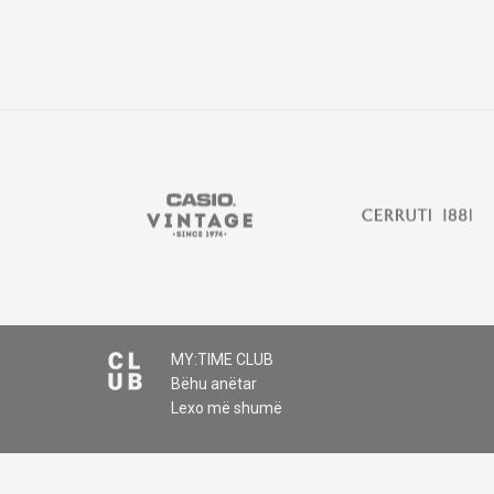
MY:TIME CLUB
Bëhu anëtar
Lexo më shumë