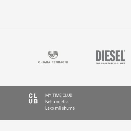
MY:TIME CLUB
Bëhu anëtar
Lexo më shumë