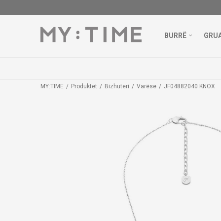
BURRË
GRU
MY:TIME
Produktet
Bizhuteri
Varëse
JF04882040 KNOX