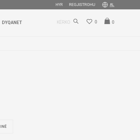
REGJISTROHU
HYR
AL
0
0
KËRKO
DYQANET
INË