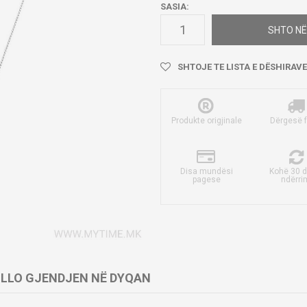
SASIA:
SHTO NË
SHTOJE TE LISTA E DËSHIRAVE
Produkte origjinale
Dërgesë 
Disa mundësi
Kohë 30 d
pagese
ndërri
LLO GJENDJEN NË DYQAN