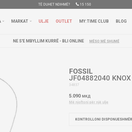
TË DUHET NDIHMË?
15 150
A
MARKAT
ULJE
OUTLET
MY:TIME CLUB
BLOG
NE S'E MBYLLIM KURRË - BLI ONLINE
MËSO MË SHUMË
FOSSIL
JF04882040 KNOX
34837
5.090
МКД
Më njoftoni për një ulje
KONTROLLONI DISPONUESHMËR