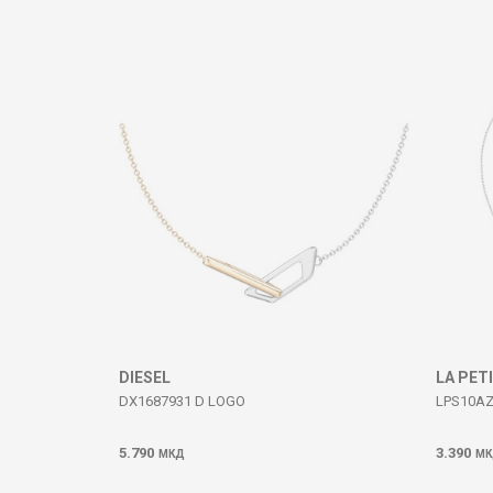
Komento
DËRGO
DIESEL
LA PET
DX1687931 D LOGO
LPS10A
5.790
3.390
МКД
МК