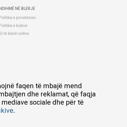
NDIHMË NË BLERJE
Politika e privatësisë
Politika e kukive
Si të blesh online
Udhëzuesi i regjistrimit
Metodat e dërgesave
Politika e kthimit
Ankesë nga klienti
Kuponët
Pyetjet më të shpeshta
ihmojnë faqen të mbajë mend
rmbajtjen dhe reklamat, që faqja
e mediave sociale dhe për të
ukive
.