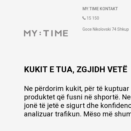
MY:TIME KONTAKT
15 150
Goce Nikolovski 74 Shkup
contact@mytime.mk
Orari i punës:
09:00 - 17:00
KUKIT E TUA, ZGJIDH VETË
Ne përdorim kukit, për të kuptuar
produktet që fusni në shportë. Ne
jonë të jetë e sigurt dhe konfiden
analizuar trafikun. Mëso më shum