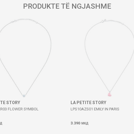
PRODUKTE TË NGJASHME
ITE STORY
LA PETITE STORY
ZR03 FLOWER SYMBOL
LPS10AZS01 EMILY IN PARIS
3.390
Д
МКД