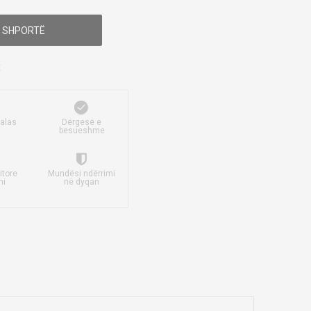
 SHPORTË
falas
Dërgesë e
besueshme
itore
Mundësi ndërrimi
mi
në dyqan