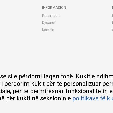
INFORMACION
Rreth nesh
Dyqanet
Kontakt
MY:TIME Club
Vende pune
Bashkëpuno me ne
Riparime dhe shërbime pas blerjes
Çmimet e dërgesave
Garancia
 se si e përdorni faqen tonë. Kukit e nd
Lista e çmimeve
 i përdorim kukit për të personalizuar pë
ciale, për të përmirësuar funksionalitetin 
ë për kukit në seksionin e
politikave të k