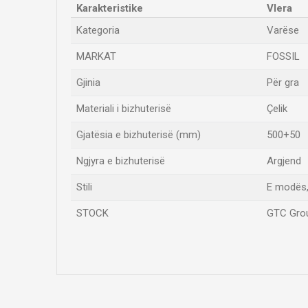
Karakteristike
Vlera
Kategoria
Varëse
MARKAT
FOSSIL
Gjinia
Për gra
Materiali i bizhuterisë
Çelik
Gjatësia e bizhuterisë (mm)
500+50
Ngjyra e bizhuterisë
Argjend
Stili
E modës,
STOCK
GTC Groun
Emri/Pseudonimi