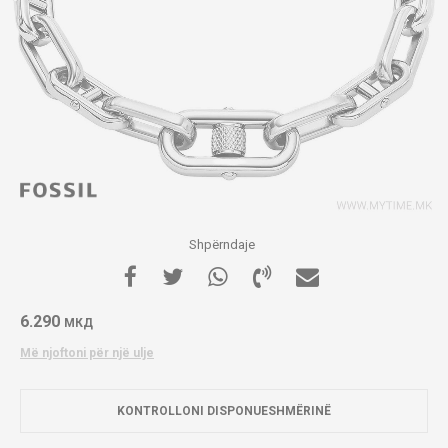
Shpërndaje
6.290
МКД
Më njoftoni për një ulje
KONTROLLONI DISPONUESHMËRINË