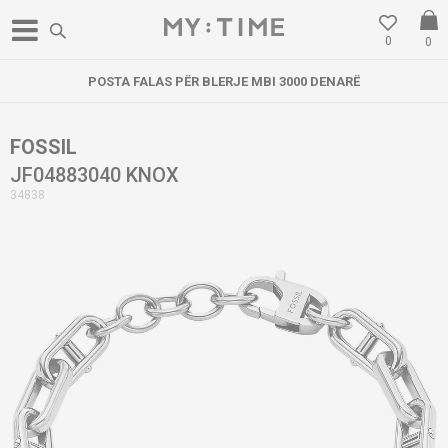
0
0
POSTA FALAS PËR BLERJE MBI 3000 DENARË
FOSSIL
JF04883040 KNOX
34838