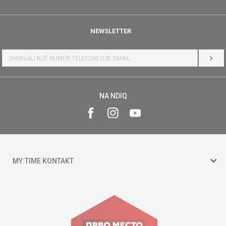
NEWSLETTER
HYR
NA NDIQ
MY:TIME KONTAKT
15 150
Goce Nikolovski 74 Shkup
contact@mytime.mk