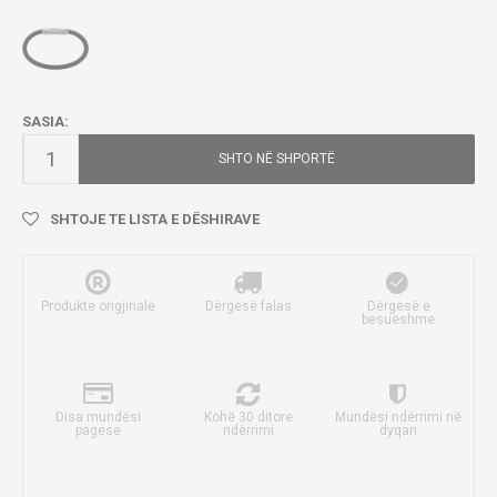
SASIA:
SHTO NË SHPORTË
SHTOJE TE LISTA E DËSHIRAVE
Produkte origjinale
Dërgesë falas
Dërgesë e
besueshme
Disa mundësi
Kohë 30 ditore
Mundësi ndërrimi në
pagese
ndërrimi
dyqan