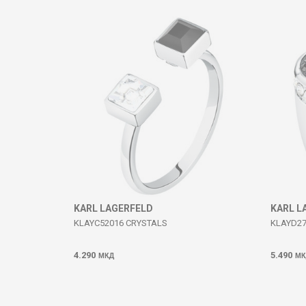
Komento
DËRGO
KARL LAGERFELD
KARL L
KLAYC52016 CRYSTALS
KLAYD2
4.290
5.490
МКД
МК