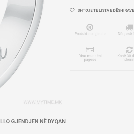
SHTOJE TE LISTA E DËSHIRAVE
Produkte origjinale
Dërgesë 
Disa mundësi
Kohë 30 d
pagese
ndërri
LLO GJENDJEN NË DYQAN