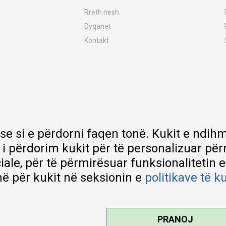
Rreth nesh
Dyqanet
Kontakt
MY:TIME Club
Vende pune
Bashkëpuno me ne
Riparime dhe shërbime pas blerjes
Çmimet e dërgesave
Garancia
 se si e përdorni faqen tonë. Kukit e nd
Lista e çmimeve
 i përdorim kukit për të personalizuar pë
ciale, për të përmirësuar funksionalitetin 
ë për kukit në seksionin e
politikave të k
PRANOJ