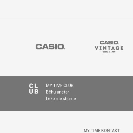
MY:TIME CLUB
Bëhu anëtar
Lexo më shumë
MY:TIME KONTAKT