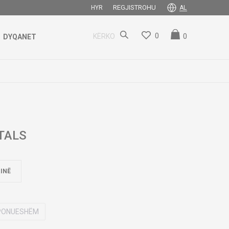
REGJISTROHU
HYR
AL
0
0
KËRKO
DYQANET
TALS
INË
SPONUESHËM