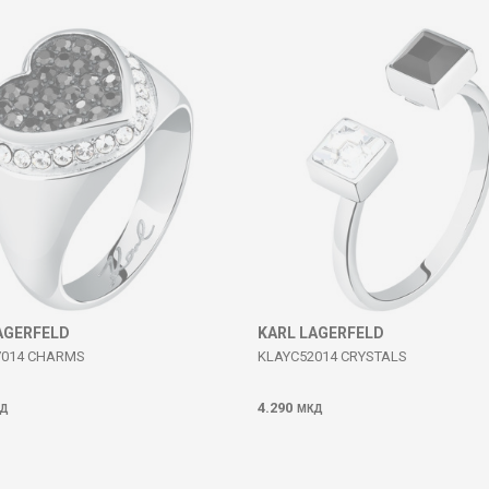
AGERFELD
KARL LAGERFELD
7014 CHARMS
KLAYC52014 CRYSTALS
4.290
Д
МКД