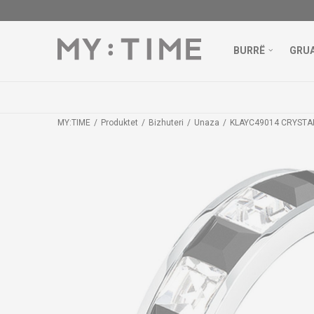
BURRË
GRU
MY:TIME
Produktet
Bizhuteri
Unaza
KLAYC49014 CRYSTA