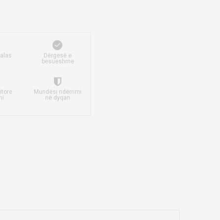
falas
Dërgesë e
besueshme
itore
Mundësi ndërrimi
mi
në dyqan