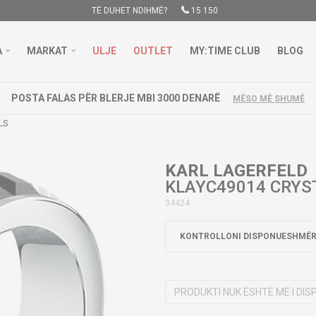
TË DUHET NDIHMË?
15 150
A
MARKAT
ULJE
OUTLET
MY:TIME CLUB
BLOG
POSTA FALAS PËR BLERJE MBI 3000 DENARË
MËSO MË SHUMË
LS
KARL LAGERFELD
KLAYC49014 CRYS
34424
KONTROLLONI DISPONUESHMËR
PRODUKTI NUK ËSHTË MË I DI