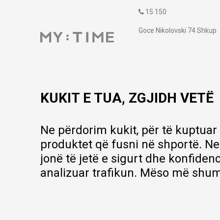
15 150
Goce Nikolovski 74 Shkup
contact@mytime.mk
Orari i punës:
09:00 - 17:00
KUKIT E TUA, ZGJIDH VETË
Ne përdorim kukit, për të kuptuar
produktet që fusni në shportë. Ne
jonë të jetë e sigurt dhe konfiden
analizuar trafikun. Mëso më shum