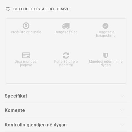
SHTOJE TE LISTA E DËSHIRAVE
Produkte origjinale
Dërgesë falas
Dërgesë e
besueshme
Disa mundësi
Kohë 30 ditore
Mundësi ndërrimi në
pagese
ndërrimi
dyqan
Specifikat
Komente
Kontrollo gjendjen në dyqan