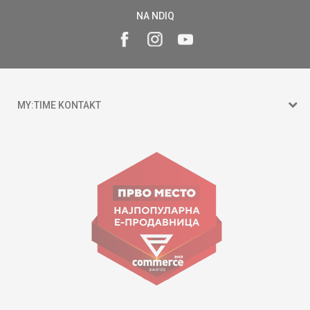
NA NDIQ
MY:TIME KONTAKT
15 150
Goce Nikolovski 74 Shkup
contact@mytime.mk
Orari i punës:
09:00 - 17:00