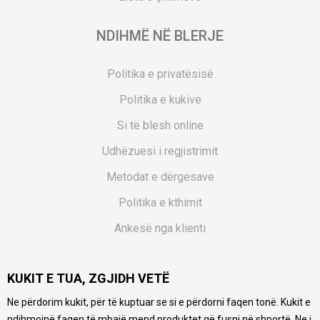
NDIHMË NË BLERJE
Politika e privatësisë
Politika e kukive
Si të blesh online
Udhëzuesi i regjistrimit
Metodat e dërgesave
Politika e kthimit
Ankesë nga klienti
Kuponët
KUKIT E TUA, ZGJIDH VETË
Pyetjet më të shpeshta
Ne përdorim kukit, për të kuptuar se si e përdorni faqen tonë. Kukit e
Ne bëjmë çmos që të ofrojmë një përshkrim sa më të saktë
ndihmojnë faqen të mbajë mend produktet që fusni në shportë. Ne i