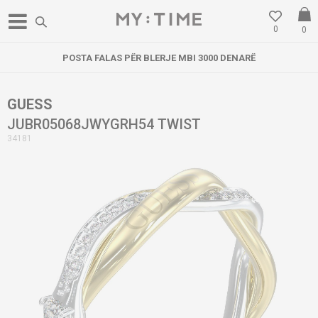
0
0
POSTA FALAS PËR BLERJE MBI 3000 DENARË
GUESS
JUBR05068JWYGRH54 TWIST
34181