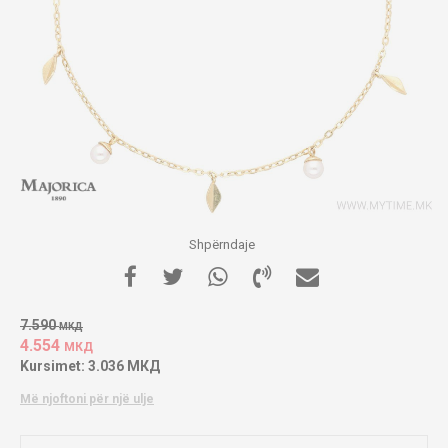
Shpërndaje
7.590
МКД
4.554
МКД
Kursimet:
3.036
МКД
Më njoftoni për një ulje