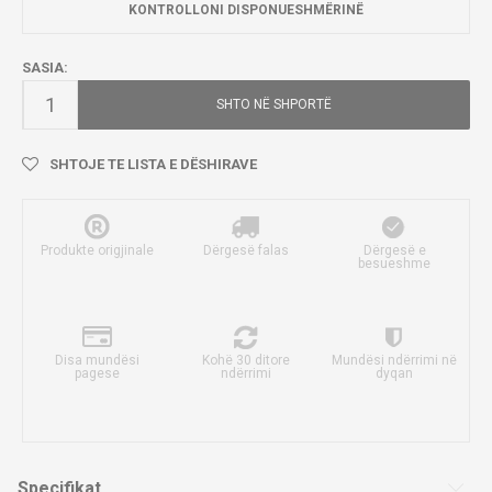
KONTROLLONI DISPONUESHMËRINË
SASIA:
SHTO NË SHPORTË
SHTOJE TE LISTA E DËSHIRAVE
Produkte origjinale
Dërgesë falas
Dërgesë e
besueshme
Disa mundësi
Kohë 30 ditore
Mundësi ndërrimi në
pagese
ndërrimi
dyqan
Specifikat