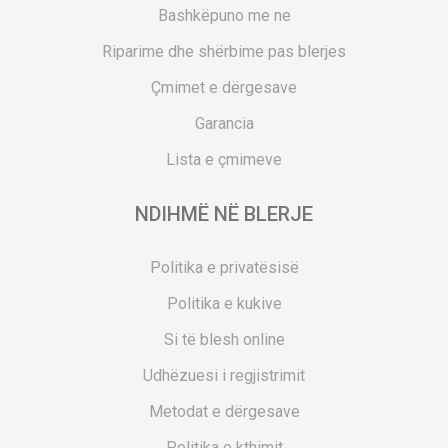
Bashkëpuno me ne
Riparime dhe shërbime pas blerjes
Çmimet e dërgesave
Garancia
Lista e çmimeve
NDIHMË NË BLERJE
Politika e privatësisë
Politika e kukive
Si të blesh online
Udhëzuesi i regjistrimit
Metodat e dërgesave
Politika e kthimit