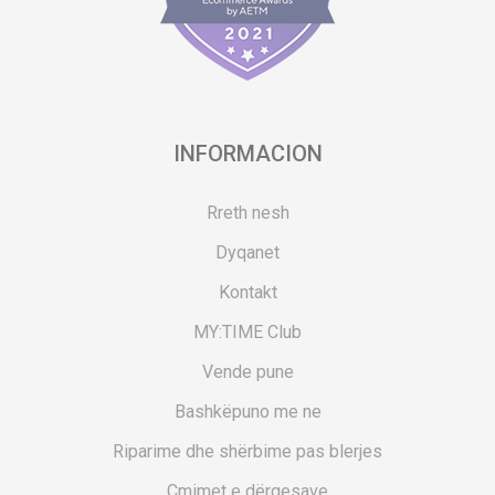
INFORMACION
Rreth nesh
Dyqanet
Kontakt
MY:TIME Club
Vende pune
Bashkëpuno me ne
Riparime dhe shërbime pas blerjes
Çmimet e dërgesave