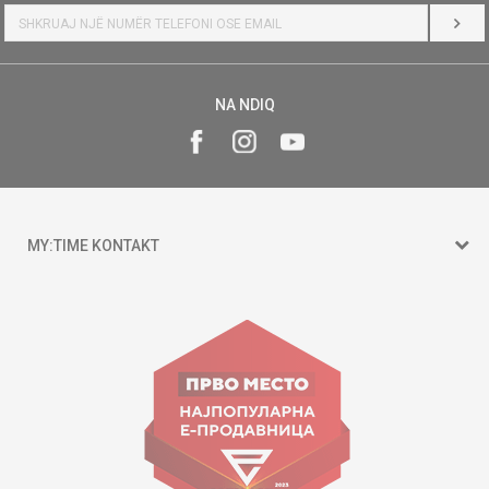
HYR
NA NDIQ
MY:TIME KONTAKT
15 150
Goce Nikolovski 74 Shkup
contact@mytime.mk
Orari i punës:
09:00 - 17:00