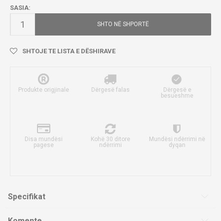
SASIA:
SHTO NË SHPORTË
SHTOJE TE LISTA E DËSHIRAVE
Produkte origjinale
Dërgesë falas
Dërgesë e
besueshme
Disa mundësi
Kohë 30 ditore
Mundësi ndërrimi në
pagese
ndërrimi
dyqan
Specifikat
Komente