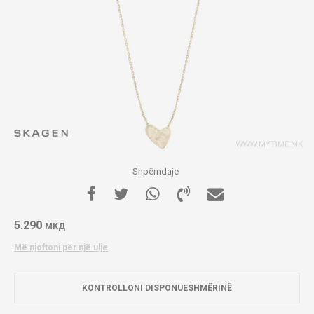
Shpërndaje
5.290
МКД
Më njoftoni për një ulje
KONTROLLONI DISPONUESHMËRINË