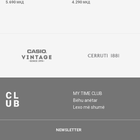
5.690
4.290
МКД
МКД
MY:TIME CLUB
Bëhu anëtar
Lexo më shumë
NEWSLETTER