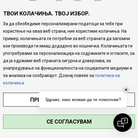
ТВОИ КОЛАЧИЊА. ТВОЈ ИЗБОР.
За да обезбедиме персонализирани податоци за тебе при
користење на оваа веб страна, ние користиме колачиња. На
пример, колачињата се потребни за веб страната да запомни
кои производи ги имаш додадено во кошничка. Колачињата ги
website:
https://www.mytime.mk
употребуваме за персонализација на содржините и огласите, за
да ја одржиме веб страната сигурна и доверлива, за
унапредување на функционалноста на социјалните медиуми и
GO TO HOME
за анализа на сообраќајот. Дознај повеќе за
политика на
колачиња
.
✕
ПРИЛАГОДИ ПОСТАВУВАЊА
Здраво, како можам да ти помогнам?
СЕ СОГЛАСУВАМ