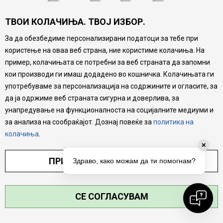
ТВОИ КОЛАЧИЊА. ТВОЈ ИЗБОР.
За да обезбедиме персонализирани податоци за тебе при
користење на оваа веб страна, ние користиме колачиња. На
пример, колачињата се потребни за веб страната да запомни
кои производи ги имаш додадено во кошничка. Колачињата ги
website:
https://www.mytime.mk
употребуваме за персонализација на содржините и огласите, за
да ја одржиме веб страната сигурна и доверлива, за
унапредување на функционалноста на социјалните медиуми и
GO TO HOME
за анализа на сообраќајот. Дознај повеќе за
политика на
колачиња
.
✕
ПРИЛАГОДИ ПОСТАВУВАЊА
Здраво, како можам да ти помогнам?
СЕ СОГЛАСУВАМ