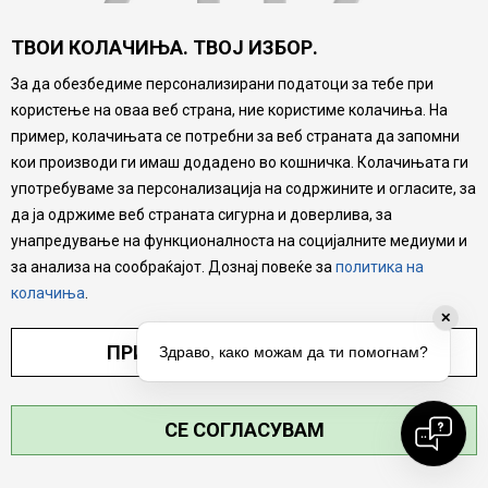
ТВОИ КОЛАЧИЊА. ТВОЈ ИЗБОР.
За да обезбедиме персонализирани податоци за тебе при
користење на оваа веб страна, ние користиме колачиња. На
пример, колачињата се потребни за веб страната да запомни
кои производи ги имаш додадено во кошничка. Колачињата ги
website:
https://www.mytime.mk
употребуваме за персонализација на содржините и огласите, за
да ја одржиме веб страната сигурна и доверлива, за
унапредување на функционалноста на социјалните медиуми и
GO TO HOME
за анализа на сообраќајот. Дознај повеќе за
политика на
колачиња
.
✕
ПРИЛАГОДИ ПОСТАВУВАЊА
Здраво, како можам да ти помогнам?
СЕ СОГЛАСУВАМ